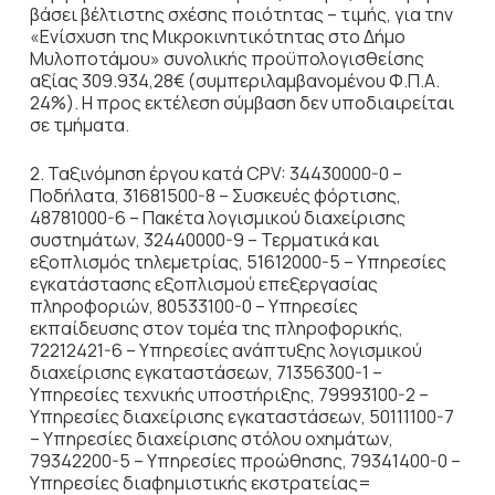
βάσει βέλτιστης σχέσης ποιότητας – τιμής, για την
«Ενίσχυση της Μικροκινητικότητας στο Δήμο
Μυλοποτάμου» συνολικής προϋπολογισθείσης
αξίας 309.934,28€ (συμπεριλαμβανομένου Φ.Π.Α.
24%). Η προς εκτέλεση σύμβαση δεν υποδιαιρείται
σε τμήματα.
2. Ταξινόμηση έργου κατά CPV:
34430000-0 –
Ποδήλατα, 31681500-8 – Συσκευές φόρτισης,
48781000-6 – Πακέτα λογισμικού διαχείρισης
συστημάτων, 32440000-9 – Τερματικά και
εξοπλισμός τηλεμετρίας, 51612000-5 – Υπηρεσίες
εγκατάστασης εξοπλισμού επεξεργασίας
πληροφοριών, 80533100-0 – Υπηρεσίες
εκπαίδευσης στον τομέα της πληροφορικής,
72212421-6 – Υπηρεσίες ανάπτυξης λογισμικού
διαχείρισης εγκαταστάσεων, 71356300-1 –
Υπηρεσίες τεχνικής υποστήριξης, 79993100-2 –
Υπηρεσίες διαχείρισης εγκαταστάσεων, 50111100-7
– Υπηρεσίες διαχείρισης στόλου οχημάτων,
79342200-5 – Υπηρεσίες προώθησης, 79341400-0 –
Υπηρεσίες διαφημιστικής εκστρατείας=