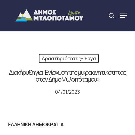
Skip
to
Menu
search
main
Close
content
Menu
Δραστηριότητες- Έργα
Διακήρυξη για “Ενίσχυση της μικροκινητικότητας
στον Δήμο Μυλοπόταμου»
04/01/2023
ΕΛΛΗΝΙΚΗ ΔΗΜΟΚΡΑΤΙΑ