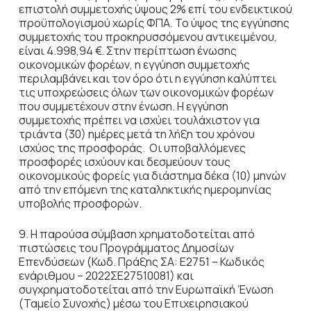
επιστολή συμμετοχής ύψους 2% επί του ενδεικτικού
προϋπολογισμού χωρίς ΦΠΑ. Το ύψος της εγγύησης
συμμετοχής του προκηρυσσόμενου αντικειμένου,
είναι 4.998,94 €. Στην περίπτωση ένωσης
οικονομικών φορέων, η εγγύηση συμμετοχής
περιλαμβάνει και τον όρο ότι η εγγύηση καλύπτει
τις υποχρεώσεις όλων των οικονομικών φορέων
που συμμετέχουν στην ένωση. Η εγγύηση
συμμετοχής πρέπει να ισχύει τουλάχιστον για
τριάντα (30) ημέρες μετά τη λήξη του χρόνου
ισχύος της προσφοράς. Οι υποβαλλόμενες
προσφορές ισχύουν και δεσμεύουν τους
οικονομικούς φορείς για διάστημα δέκα (10) μηνών
από την επόμενη της καταληκτικής ημερομηνίας
υποβολής προσφορών.
9. Η παρούσα σύμβαση χρηματοδοτείται από
πιστώσεις του Προγράμματος Δημοσίων
Επενδύσεων (Κωδ. Πράξης ΣΑ: Ε2751 – Κωδικός
ενάριθμου – 2022ΣΕ27510081) και
συγχρηματοδοτείται από την Ευρωπαϊκή Ένωση
(Ταμείο Συνοχής) μέσω του Επιχειρησιακού