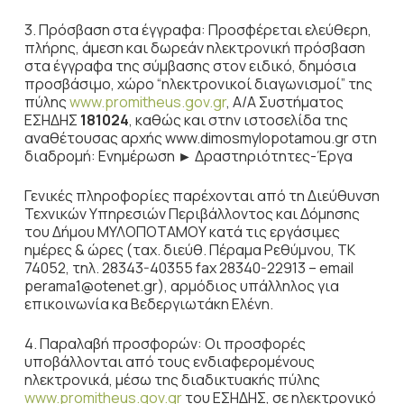
3. Πρόσβαση στα έγγραφα: Προσφέρεται ελεύθερη,
πλήρης, άμεση και δωρεάν ηλεκτρονική πρόσβαση
στα έγγραφα της σύμβασης στον ειδικό, δημόσια
προσβάσιμο, χώρο “ηλεκτρονικοί διαγωνισμοί” της
πύλης
www.promitheus.gov.gr
, Α/Α Συστήματος
ΕΣΗΔΗΣ
181024
, καθώς και στην ιστοσελίδα της
αναθέτουσας αρχής www.dimosmylopotamou.gr στη
διαδρομή: Ενημέρωση ► Δραστηριότητες-Έργα
Γενικές πληροφορίες παρέχονται από τη Διεύθυνση
Τεχνικών Υπηρεσιών Περιβάλλοντος και Δόμησης
του Δήμου ΜΥΛΟΠΟΤΑΜΟΥ κατά τις εργάσιμες
ημέρες & ώρες (ταχ. διεύθ. Πέραμα Ρεθύμνου, ΤΚ
74052, τηλ. 28343-40355 fax 28340-22913 – email
perama1@otenet.gr), αρμόδιος υπάλληλος για
επικοινωνία κα Βεδεργιωτάκη Ελένη.
4. Παραλαβή προσφορών: Οι προσφορές
υποβάλλονται από τους ενδιαφερομένους
ηλεκτρονικά, μέσω της διαδικτυακής πύλης
www.promitheus.gov.gr
του ΕΣΗΔΗΣ, σε ηλεκτρονικό