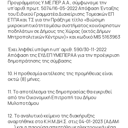
Προγράμματος Υ.ΜΕ.ΠΕΡ.Α.Α., σύμφωνα με την
υπ’αριθ.πρωτ. 5074/16-05-2022 Απόφαση Ένταξης
του Ειδικού Γραμματέα Διαχείρισης Τομεακών ΕΠ
ΕΤΠΑ και ΤΣ για την Πράξη με τίτλο «Βιώσιμη
μικροκινητικότητα μέσω συστήματος κοινόχρηστων
ποδηλάτων σε Δήμους της Χώρας (εκτός Δήμων
Μητροπολιτικών Κέντρων)» και κωδικό MIS 5163963
Έχει ληφθεί υπόψη η υπ’ αριθ. 590/30-11-2022
Απόφαση της ΕΥΔ ΕΠ ΥΜΕΠΕΡΑΑ για την προέγκριση
δημοπράτησης της σύμβασης
10. Η προθεσμία εκτέλεσης της προμήθειας είναι
οκτώ (8) μήνες.
11. Το αποτέλεσμα της δημοπρασίας θα εγκριθεί
από την Οικονομική Επιτροπή του Δήμου
Μυλοποτάμου
12. Το αναλυτικό κείμενο της διακήρυξης
αναρτήθηκε στο Κ.Η.Μ.ΔΗ.Σ. στις 04-01-2023 (ΑΔΑΜ:
…….) και η παρούσα απεστάλη με ηλεκτρονικά μέσα