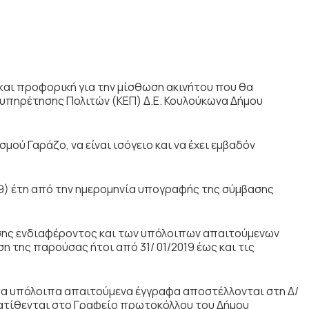
και προφορική για την μίσθωση ακινήτου που θα
ξυπηρέτησης Πολιτών (ΚΕΠ) Δ.Ε. Κουλούκωνα Δήμου
σμού Γαράζο, να είναι ισόγειο και να έχει εμβαδόν
 (9) έτη από την ημερομηνία υπογραφής της σύμβασης
ης ενδιαφέροντος και των υπόλοιπων απαιτούμενων
η της παρούσας ήτοι από 31/ 01/2019 έως και τις
α υπόλοιπα απαιτούμενα έγγραφα αποστέλλονται στη Δ/
τατίθενται στο Γραφείο πρωτοκόλλου του Δήμου