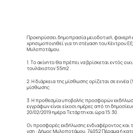
Προκηρύσσει δημοπρασία μειοδοτική, φανερή 
χρησιμοποιηθεί για τη στέγαση του Κέντρου Ε
Μυλοποτάμου.
1. Το ακίνητο θα πρέπει να βρίσκεται εντός οικι
τουλάχιστον 55m2 .
2. Η διάρκεια της μίσθωσης ορίζεται σε εννέα
μίσθωσης
3. Η προθεσμία υποβολής προσφορών εκδήλωσ
εγγράφων είναι είκοσι ημέρες από τη δημοσίευσ
20/02/2019 ημέρα Τετάρτη και ώρα 15:30.
Οι προσφορές εκδήλωσης ενδιαφέροντος και τ
νση : Δήμος Μυλοποτάμου, 74052 Πέραμα ή κα