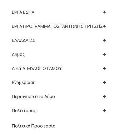
+
ΕΡΓΑ ΕΣΠΑ
+
ΕΡΓΑ ΠΡΟΓΡΑΜΜΑΤΟΣ “ΑΝΤΩΝΗΣ ΤΡΙΤΣΗΣ”
+
ΕΛΛΑΔΑ 2.0
+
Δήμος
+
Δ.Ε.Υ.Α. ΜΥΛΟΠΟΤΑΜΟΥ
+
Ενημέρωση
+
Περιήγηση στο Δήμο
+
Πολιτισμός
Πολιτική Προστασία