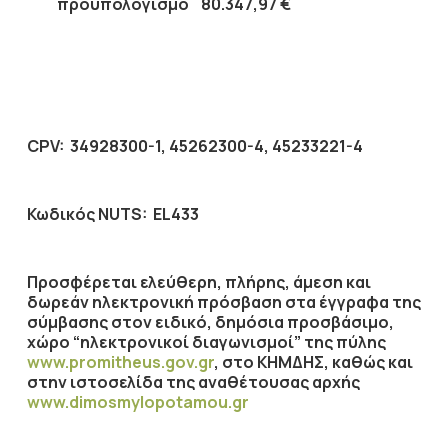
προϋπολογισμό
80.347,97 €
CPV
:
34928300-1, 45262300-4, 45233221-4
Κωδικός
NUTS
: EL433
Προσφέρεται ελεύθερη, πλήρης, άμεση και
δωρεάν ηλεκτρονική πρόσβαση στα έγγραφα της
σύμβασης στον ειδικό, δημόσια προσβάσιμο,
χώρο “ηλεκτρονικοί διαγωνισμοί” της πύλης
www.promitheus.gov.gr
, στο ΚΗΜΔΗΣ, καθώς και
στην ιστοσελίδα της αναθέτουσας αρχής
www.dimosmylopotamou.gr