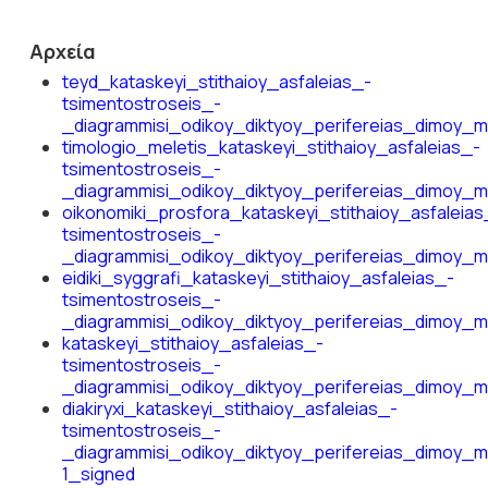
Αρχεία
teyd_kataskeyi_stithaioy_asfaleias_-
tsimentostroseis_-
_diagrammisi_odikoy_diktyoy_perifereias_dimoy_
timologio_meletis_kataskeyi_stithaioy_asfaleias_-
tsimentostroseis_-
_diagrammisi_odikoy_diktyoy_perifereias_dimoy_
oikonomiki_prosfora_kataskeyi_stithaioy_asfaleias
tsimentostroseis_-
_diagrammisi_odikoy_diktyoy_perifereias_dimoy_
eidiki_syggrafi_kataskeyi_stithaioy_asfaleias_-
tsimentostroseis_-
_diagrammisi_odikoy_diktyoy_perifereias_dimoy_
kataskeyi_stithaioy_asfaleias_-
tsimentostroseis_-
_diagrammisi_odikoy_diktyoy_perifereias_dimoy_
diakiryxi_kataskeyi_stithaioy_asfaleias_-
tsimentostroseis_-
_diagrammisi_odikoy_diktyoy_perifereias_dimoy_
1_signed