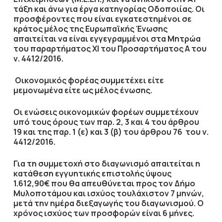
τάξη και άνω για έργα κατηγορίας Οδοποιίας
. Οι
προσφέροντες που είναι εγκατεστημένοι σε
κράτος μέλος της Ευρωπαϊκής Ένωσης
απαιτείται να είναι εγγεγραμμένοι στα Μητρώα
του παραρτήματος ΧΙ του Προσαρτήματος Α του
ν. 4412/2016.
Οικονομικός φορέας συμμετέχει είτε
μεμονωμένα είτε ως μέλος ένωσης.
Οι ενώσεις
οικονομικών φορέων συμμετέχουν
υπό τους όρους των παρ. 2, 3 και 4 του άρθρου
19 και της παρ. 1 (ε) και 3 (β) του άρθρου 76 του ν.
4412/2016.
Για τη συμμετοχή στο διαγωνισμό απαιτείται η
κατάθεση
εγγυητικής επιστολής
ύψους
1.612,90€
που θα απευθύνεται προς τον
Δήμο
Μυλοποτάμου
και ισχύος τουλάχιστον
7 μηνών
,
μετά την ημέρα διεξαγωγής του διαγωνισμού. Ο
χρόνος ισχύος των προσφορών είναι
6 μήνες
.