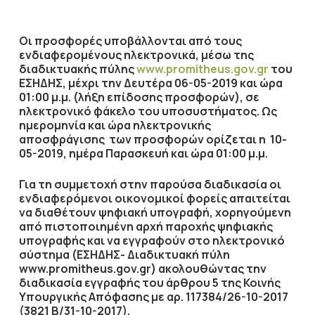
Οι προσφορές υποβάλλονται από τους
ενδιαφερομένους ηλεκτρονικά, μέσω της
διαδικτυακής πύλης
www.promitheus.gov.gr
του
ΕΣΗΔΗΣ,
μέχρι την Δευτέρα 06-05-2019
και ώρα
01:00 μ.μ.
(λήξη επίδοσης προσφορών), σε
ηλεκτρονικό φάκελο του υποσυστήματος.
Ως
ημερομηνία και ώρα ηλεκτρονικής
αποσφράγισης των προσφορών ορίζεται η
10-
05-2019
, ημέρα
Παρασκευή
και ώρα
01:00 μ.μ.
Για τη συμμετοχή στην παρούσα διαδικασία οι
ενδιαφερόμενοι οικονομικοί φορείς απαιτείται
να διαθέτουν ψηφιακή υπογραφή, χορηγούμενη
από πιστοποιημένη αρχή παροχής ψηφιακής
υπογραφής και να εγγραφούν στο ηλεκτρονικό
σύστημα (ΕΣΗΔΗΣ- Διαδικτυακή πύλη
www.promitheus.gov.gr) ακολουθώντας την
διαδικασία εγγραφής του άρθρου 5 της Κοινής
Υπουργικής Απόφασης με αρ. 117384/26-10-2017
(3821 Β/31-10-2017).