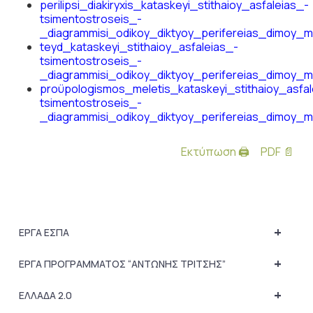
perilipsi_diakiryxis_kataskeyi_stithaioy_asfaleias_-
tsimentostroseis_-
_diagrammisi_odikoy_diktyoy_perifereias_dimoy_
teyd_kataskeyi_stithaioy_asfaleias_-
tsimentostroseis_-
_diagrammisi_odikoy_diktyoy_perifereias_dimoy_
proϋpologismos_meletis_kataskeyi_stithaioy_asfal
tsimentostroseis_-
_diagrammisi_odikoy_diktyoy_perifereias_dimoy_
Εκτύπωση 🖨
PDF 📄
+
ΕΡΓΑ ΕΣΠΑ
+
ΕΡΓΑ ΠΡΟΓΡΑΜΜΑΤΟΣ “ΑΝΤΩΝΗΣ ΤΡΙΤΣΗΣ”
+
ΕΛΛΑΔΑ 2.0