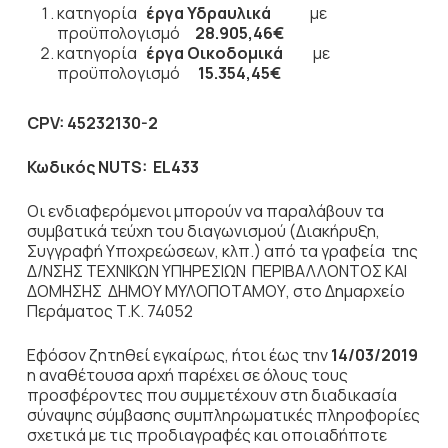
κατηγορία
έργα
Υδραυλικά
με
προϋπολογισμό
28.905,46€
κατηγορία
έργα
Οικοδομικά
με
προϋπολογισμό
15.354,45€
CPV
:
45232130-2
Κωδικός
NUTS
:
EL433
Οι ενδιαφερόμενοι μπορούν να παραλάβουν τα
συμβατικά τεύχη του διαγωνισμού (Διακήρυξη,
Συγγραφή Υποχρεώσεων, κλπ.) από τα γραφεία της
Δ/ΝΣΗΣ ΤΕΧΝΙΚΩΝ ΥΠΗΡΕΣΙΩΝ ΠΕΡΙΒΑΛΛΟΝΤΟΣ ΚΑΙ
ΔΟΜΗΣΗΣ ΔΗΜΟΥ ΜΥΛΟΠΟΤΑΜΟΥ, στο Δημαρχείο
Περάματος Τ.Κ. 74052
Εφόσον ζητηθεί εγκαίρως, ήτοι έως την
14/03/2019
η αναθέτουσα αρχή παρέχει σε όλους τους
προσφέροντες που συμμετέχουν στη διαδικασία
σύναψης σύμβασης συμπληρωματικές πληροφορίες
σχετικά με τις προδιαγραφές και οποιαδήποτε