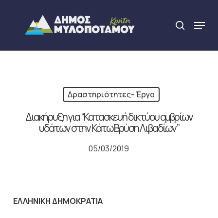
Skip
to
Menu
search
main
Close
content
Menu
Δραστηριότητες- Έργα
Διακήρυξη για “Κατασκευή δικτύου ομβρίων
υδάτων στην Κάτω Βρύση Λιβαδίων”
05/03/2019
ΕΛΛΗΝΙΚΗ ΔΗΜΟΚΡΑΤΙΑ