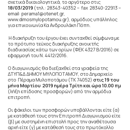
σχετικά δικαιολογητικά, το αργότερο στις
18/03/2019
(τηλ.: 28343-40352 – fax 28340-22913 –
email: perama1@otenet.gr,
www.dimosmylopotamou.gr), αρμόδιος υπάλληλος
για επικοινωνία Κα Ανδρουλάκη Πόπη.
Η διακήρυξη του έργου έχει συνταχθεί σύμφωνα με
το πρότυπο τεύχος διακήρυξης ανοικτής
διαδικασίας κάτω των ορίων (ΦΕΚ 4327 Β/2016) σε
εφαρμογή του Ν. 4412/2016.
Ο διαγωνισμός θα διεξαχθεί στα γραφεία της
ΔΤΥΠ&Δ ΔΗΜΟΥ ΜΥΛΟΠΟΤΑΜΟΥ, στο Δημαρχείο
στο Πέραμα Μυλοποτάμου (ΤΚ 74052)
στις 19 του
μήνα Μαρτίου 2019 ημέρα Τρίτη και ώρα 10.00 πμ
(λήξη επίδοσης προσφορών) από την αρμόδια
επιτροπή.
Οι φάκελοι των προσφορών υποβάλλονται είτε (α)
με κατάθεσή τους στην Επιτροπή Διαγωνισμού είτε
(β) με συστημένη επιστολή προς την αναθέτουσα
αρχή είτε (γ) με κατάθεσή τους στο πρωτόκολλο