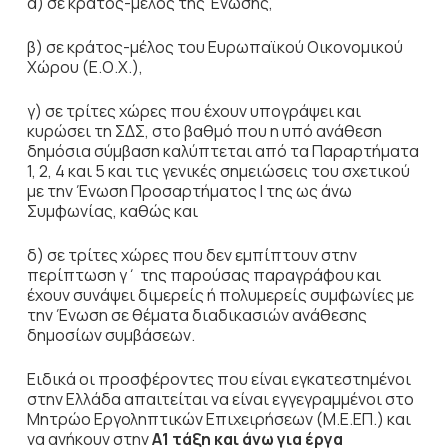
α) σε κράτος-μέλος της Ένωσης,
β) σε κράτος-μέλος του Ευρωπαϊκού Οικονομικού
Χώρου (Ε.Ο.Χ.),
γ) σε τρίτες χώρες που έχουν υπογράψει και
κυρώσει τη ΣΔΣ, στο βαθμό που η υπό ανάθεση
δημόσια σύμβαση καλύπτεται από τα Παραρτήματα
1, 2, 4 και 5 και τις γενικές σημειώσεις του σχετικού
με την Ένωση Προσαρτήματος I της ως άνω
Συμφωνίας, καθώς και
δ) σε τρίτες χώρες που δεν εμπίπτουν στην
περίπτωση γ΄ της παρούσας παραγράφου και
έχουν συνάψει διμερείς ή πολυμερείς συμφωνίες με
την Ένωση σε θέματα διαδικασιών ανάθεσης
δημοσίων συμβάσεων.
Ειδικά οι προσφέροντες που είναι εγκατεστημένοι
στην Ελλάδα απαιτείται να είναι εγγεγραμμένοι στο
Μητρώο Εργοληπτικών Επιχειρήσεων (Μ.Ε.ΕΠ.) και
να ανήκουν στην
Α1 τάξη
και άνω για έργα