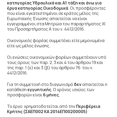
κατηγορίας
Υδραυλικά και
Α1 τάξη
και άνω για
έργα κατηγορίας
Οικοδομικά
. Οι προσφέροντες
που είναι εγκατεστημένοι σε κράτος μέλος της
Ευρωπαϊκής Ένωσης απαιτείται να είναι
εγγεγραμμένοι στα Μητρώα του παραρτήματος ΧΙ
του Προσαρτήματος Α του ν. 4412/2016.
Οικονομικός φορέας συμμετέχει είτε μεμονωμένα
είτε ως μέλος ένωσης.
Οι ενώσεις
οικονομικών φορέων συμμετέχουν υπό
τους όρους των παρ. 2, 3 και 4 του άρθρου 19 και
της παρ. 1 (ε) και 3 (β) του άρθρου 76 του ν.
4412/2016.
Για τη συμμετοχή στο διαγωνισμό
δεν
απαιτείται η
κατάθεση
εγγυητικής
. Ο χρόνος ισχύος των
προσφορών είναι
6 μήνες
.
Το έργο χρηματοδοτείται από την
Περιφέρεια
Κρήτης (ΣΑΕΠ002 ΚΑ 2014ΕΠ00200005)