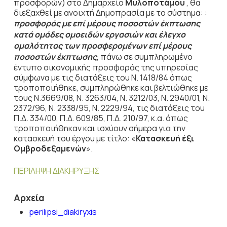
προσφορών) στο Δημαρχείο
Μυλοποτάμου
, θα
διεξαχθεί με ανοιχτή Δημοπρασία με το σύστημα: :
προσφοράς με επί μέρους ποσοστών έκπτωσης
κατά ομάδες ομοειδών εργασιών
και έλεγχο
ομαλότητας των προσφερομένων επί μέρους
ποσοστών έκπτωσης
, πάνω σε συμπληρωμένο
έντυπο οικονομικής προσφοράς της υπηρεσίας
σύμφωνα με τις διατάξεις του Ν. 1418/84 όπως
τροποποιήθηκε, συμπληρώθηκε και βελτιώθηκε με
τους Ν.3669/08, N. 3263/04, Ν. 3212/03, Ν. 2940/01, Ν.
2372/96, Ν. 2338/95, Ν. 2229/94, τις διατάξεις του
Π.Δ. 334/00, Π.Δ. 609/85, Π.Δ. 210/97, κ.α. όπως
τροποποιήθηκαν και ισχύουν σήμερα για την
κατασκευή του έργου με τίτλο: «
Κατασκευή έξι
Ομβροδεξαμενών
».
ΠΕΡΙΛΗΨΗ ΔΙΑΚΗΡΥΞΗΣ
Αρχεία
perilipsi_diakiryxis