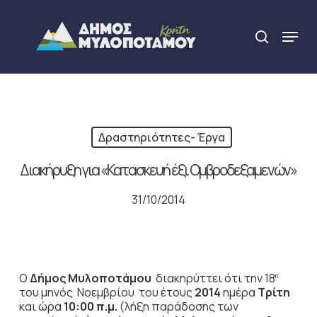
Skip
to
Menu
search
main
Close
content
Menu
Δραστηριότητες- Έργα
Διακήρυξη για «Κατασκευή έξι Ομβροδεξαμενών»
31/10/2014
Ο
Δήμος Μυλοποτάμου
διακηρύττει ότι την 18
η
του μηνός Νοεμβρίου του έτους
2014
ημέρα
Τρίτη
και ώρα
10:00 π.μ.
(λήξη παράδοσης των