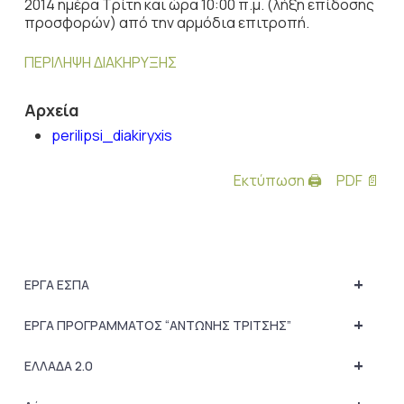
2014 ημέρα Τρίτη και ώρα 10:00 π.μ. (λήξη επίδοσης
προσφορών) από την αρμόδια επιτροπή.
ΠΕΡΙΛΗΨΗ ΔΙΑΚΗΡΥΞΗΣ
Αρχεία
perilipsi_diakiryxis
Εκτύπωση 🖨
PDF 📄
+
ΕΡΓΑ ΕΣΠΑ
+
ΕΡΓΑ ΠΡΟΓΡΑΜΜΑΤΟΣ “ΑΝΤΩΝΗΣ ΤΡΙΤΣΗΣ”
+
ΕΛΛΑΔΑ 2.0