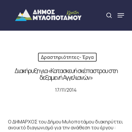
Skip
to
Menu
search
main
Close
content
Menu
Δραστηριότητες- Έργα
Διακήρυξη για «Κατασκευή σκέπαστρου στη
δεξαμενή Αγγελιανών»
17/11/2014
Ο ΔΗΜΑΡΧΟΣ του Δήμου Μυλοποτάμου διακηρύττει
ανοικτό διαγωνισμό για την ανάθεση του έργου :