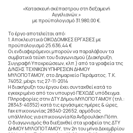
«Κατασκευή σκέπαστρου στη δεξαμενή
Αγγελιανών.»
με προϋπολογισμό 31.980,00 €.
Το έργο αποτελείται από:
1. Αποκλειστικά ΟΙΚΟΔΟΜΙΚΕΣ ΕΡΓΑΣΙΕΣ με
προϋπολογισμό 25.636,44 €
Οι ενδιαφερόμενοι μπορούν να παραλάβουν τα
συμβατικά τεύχη του διαγωνισμού (Διακήρυξη,
Συγγραφή Υποχρεώσεων, κλπ.) από τα γραφεία της
Δ/ΝΣΗΣ ΤΕΧΝΙΚΩΝ ΥΠΗΡΕΣΙΩΝ ΔΗΜΟΥ
ΜΥΛΟΠΟΤΑΜΟΥ, στο Δημαρχείο Περάματος. Τ.Κ.
74052, μέχρι τις 27-11-2014
Η διακήρυξη του έργου έχει συνταχθεί κατά το
εγκεκριμένο από τον υπουργό ΠΕΧΩΔΕ υπόδειγμα.
Πληροφορίες στην ΔΤΥ Δήμου ΜΥΛΟΠΟΤΑΜΟΥ (τηλ.:
28343-40352) κατά τις εργάσιμες ημέρες & ώρες,
fax επικοινωνίας 28340-22652, αρμόδιος
υπάλληλος για επικοινωνία Κα Ανδρουλάκη Πόπη.
Ο διαγωνισμός θα διεξαχθεί στα γραφεία της ΔΤΥ
ΔΗΜΟΥ ΜΥΛΟΠΟΤΑΜΟΥ, την 2η του μήνα Δεκεμβρίου