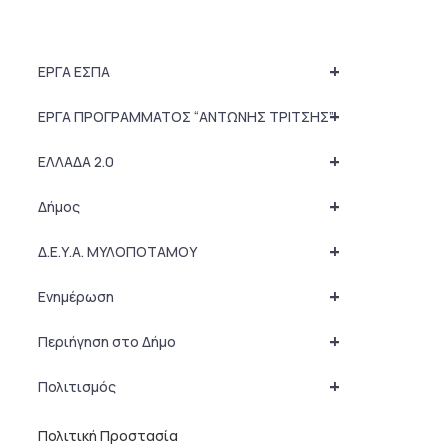
+
ΕΡΓΑ ΕΣΠΑ
+
ΕΡΓΑ ΠΡΟΓΡΑΜΜΑΤΟΣ “ΑΝΤΩΝΗΣ ΤΡΙΤΣΗΣ”
+
ΕΛΛΑΔΑ 2.0
+
Δήμος
+
Δ.Ε.Υ.Α. ΜΥΛΟΠΟΤΑΜΟΥ
+
Ενημέρωση
+
Περιήγηση στο Δήμο
+
Πολιτισμός
Πολιτική Προστασία