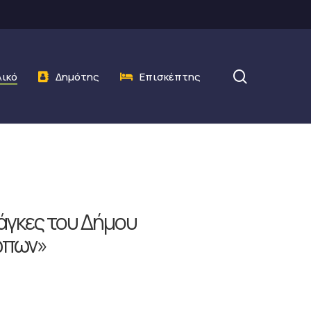
search
λικό
Δημότης
Επισκέπτης
νάγκες του Δήμου
ώπων»