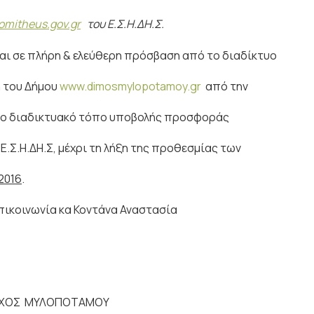
omitheus.gov.gr
του Ε.Σ.Η.ΔΗ.Σ.
ε πλήρη & ελεύθερη πρόσβαση από το διαδίκτυο
υ Δήμου
www.dimosmylopotamoy.gr
από την
ικτυακό τόπο υποβολής προσφοράς
Ε.Σ.Η.ΔΗ.Σ, μέχρι τη λήξη της προθεσμίας των
-2016
.
νία κα Κοντάνα Αναστασία
Ελληνική.
ΧΟΣ ΜΥΛΟΠΟΤΑΜΟΥ