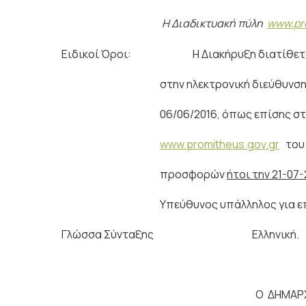
Η Διαδικτυακή πύλη
www.pr
Ειδικοί Όροι: Η Διακήρυξη διατίθεται σ
στην ηλεκτρονική διεύθυνση το
06/06/2016, όπως επίσης στο διαδ
www.promitheus.gov.gr
του 
προσφορών
ήτοι την 21-07
Υπεύθυνος υπάλληλος για επικοινω
Γλώσσα Σύνταξης 
Ο ΔΗΜΑΡ