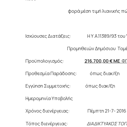
φορά μέση τιμή λιανικής πώλησης το
Ισχύουσες Διατάξεις: Η Υ.Α.11389/93 του ΥΠ.Ε
Προμηθειών Δημόσιου Τομέα & ρυθμίσ
Προϋπολογισμός:
216.700,00
€ ΜΕ
Φ
Προθεσμία Παράδοσης: όπως διακ/ξη
Εγγύηση Συμμετοχής: όπως διακ/ξη
Ημερομηνία Υποβολής
Χρόνος διενέργειας: Πέμπτη 21-7- 2016 .– Κ
Τόπος διενέργειας:
ΔΙΑΔΙΚΤΥΑΚΟΣ ΤΟ