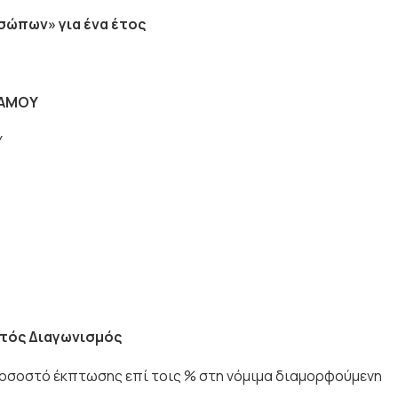
» για ένα έτος
ΑΜΟΥ
Υ
κτός Διαγωνισμός
οστό έκπτωσης επί τοις % στη νόμιμα διαμορφούμενη