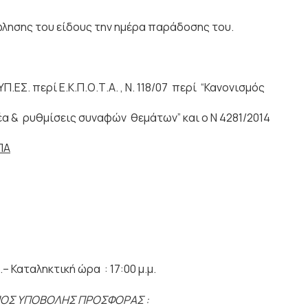
υ είδους την ημέρα παράδοσης του.
Σ. περί Ε.Κ.Π.Ο.Τ.Α. , Ν. 118/07 περί “Κανονισμός
εις συναφών θεμάτων” και ο Ν 4281/2014
ΠΑ
αταληκτική ώρα : 17:00 μ.μ.
ΠΟΣ ΥΠΟΒΟΛΗΣ ΠΡΟΣΦΟΡΑΣ :