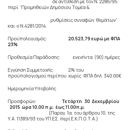
σε αντίθεση με τον Ν. 2286/95
περί “Προμηθειών Δημόσιου Τομέα &
ρυθμίσεις συναφών θεμάτων”
και ο Ν.4281/2014.
Προϋπολογισμός:
20.523,79 ευρώ με ΦΠΑ
23%
Προθεσμία Παράδοσης: ενενήντα (90) ημέρες
Εγγύηση Συμμετοχής: 2% του
προϋπολογισμού περίπου χωρίς ΦΠΑ δηλ. 340.00€
Ημερομηνία Υποβολής
Προσφορών:
Τετάρτη 30 Δεκεμβρίου
2015
ώρα 10.00 π.μ. έως 11.00π.μ.
(Παραγ. 1α, του άρθρου 10, της
Υ.Α. 11389/93 του ΥΠ.ΕΣ. περί Ε.Κ.Π.Ο.Τ.Α.)