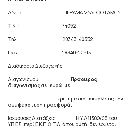
Δ/νση: ΠΕΡΑΜΑ ΜΥΛΟΠΟΤΑΜΟΥ
Τ.Κ. : 74052
Τηλ: 28343-40352
Fax: 28340-22913
Διαδικασία Διεξαγωγής
Διαγωνισμού:
Πρόχειρος
διαγωνισμός σε ευρώ με
κριτήριο κατακύρωσης την
συμφερότερη προσφορά .
Ισχύουσες Διατάξεις: Η Υ.Α.11389/93 του
ΥΠ.ΕΣ. περί Ε.Κ.Π.Ο.Τ.Α. όπου αυτή δεν έρχεται