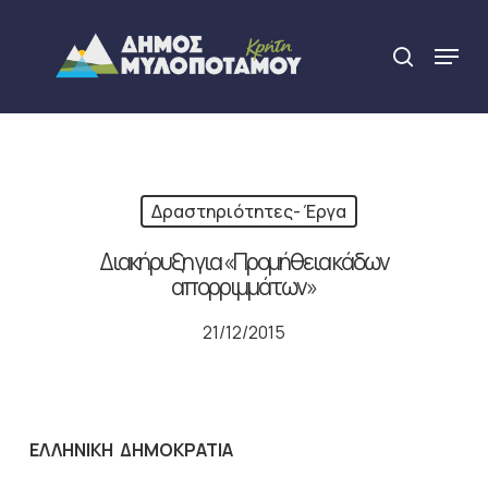
Skip
to
Menu
search
main
Close
content
Menu
Δραστηριότητες- Έργα
Διακήρυξη για «Προμήθεια κάδων
απορριμμάτων»
21/12/2015
ΕΛΛΗΝΙΚΗ ΔΗΜΟΚΡΑΤΙΑ