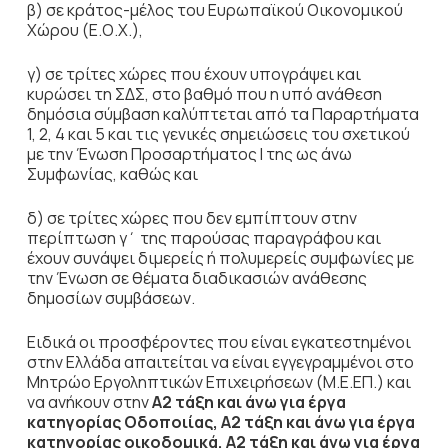
β) σε κράτος-μέλος του Ευρωπαϊκού Οικονομικού
Χώρου (Ε.Ο.Χ.),
γ) σε τρίτες χώρες που έχουν υπογράψει και
κυρώσει τη ΣΔΣ, στο βαθμό που η υπό ανάθεση
δημόσια σύμβαση καλύπτεται από τα Παραρτήματα
1, 2, 4 και 5 και τις γενικές σημειώσεις του σχετικού
με την Ένωση Προσαρτήματος I της ως άνω
Συμφωνίας, καθώς και
δ) σε τρίτες χώρες που δεν εμπίπτουν στην
περίπτωση γ΄ της παρούσας παραγράφου και
έχουν συνάψει διμερείς ή πολυμερείς συμφωνίες με
την Ένωση σε θέματα διαδικασιών ανάθεσης
δημοσίων συμβάσεων.
Ειδικά οι προσφέροντες που είναι εγκατεστημένοι
στην Ελλάδα απαιτείται να είναι εγγεγραμμένοι στο
Μητρώο Εργοληπτικών Επιχειρήσεων (Μ.Ε.ΕΠ.) και
να ανήκουν στην
Α2
τάξη και άνω για έργα
κατηγορίας Οδοποιίας
,
Α2
τάξη και άνω για έργα
κατηγορίας
οικοδομικά,
Α2
τάξη και άνω για έργα