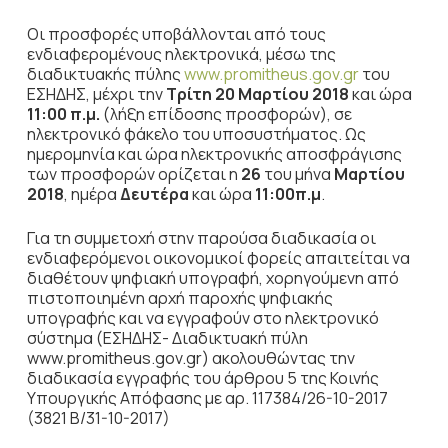
Οι προσφορές υποβάλλονται από τους
ενδιαφερομένους ηλεκτρονικά, μέσω της
διαδικτυακής πύλης
www.promitheus.gov.gr
του
ΕΣΗΔΗΣ, μέχρι την
Τρίτη 20 Μαρτίου 2018
και ώρα
11:00 π.μ.
(λήξη επίδοσης προσφορών), σε
ηλεκτρονικό φάκελο του υποσυστήματος. Ως
ημερομηνία και ώρα ηλεκτρονικής αποσφράγισης
των προσφορών ορίζεται η
26
του μήνα
Μαρτίου
2018
, ημέρα
Δευτέρα
και ώρα
11:00π.μ
.
Για τη συμμετοχή στην παρούσα διαδικασία οι
ενδιαφερόμενοι οικονομικοί φορείς απαιτείται να
διαθέτουν ψηφιακή υπογραφή, χορηγούμενη από
πιστοποιημένη αρχή παροχής ψηφιακής
υπογραφής και να εγγραφούν στο ηλεκτρονικό
σύστημα (ΕΣΗΔΗΣ- Διαδικτυακή πύλη
www.promitheus.gov.gr) ακολουθώντας την
διαδικασία εγγραφής του άρθρου 5 της Κοινής
Υπουργικής Απόφασης με αρ. 117384/26-10-2017
(3821 Β/31-10-2017)