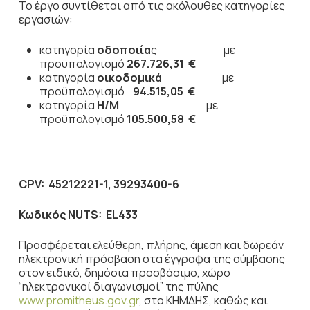
Το έργο συντίθεται από τις ακόλουθες κατηγορίες
εργασιών:
κατηγορία
οδοποιία
ς με
προϋπολογισμό
267.726,31
€
κατηγορία
οικοδομικά
με
προϋπολογισμό
94.515,05
€
κατηγορία
Η/Μ
με
προϋπολογισμό
105.500,58
€
CPV
:
45212221-1, 39293400-6
Κωδικός
NUTS
:
EL
433
Προσφέρεται ελεύθερη, πλήρης, άμεση και δωρεάν
ηλεκτρονική πρόσβαση στα έγγραφα της σύμβασης
στον ειδικό, δημόσια προσβάσιμο, χώρο
“ηλεκτρονικοί διαγωνισμοί” της πύλης
www.promitheus.gov.gr
, στο ΚΗΜΔΗΣ, καθώς και