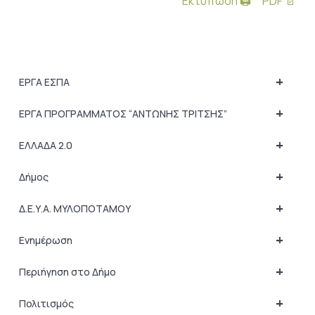
Εκτύπωση 🖨
PDF 📄
+
ΕΡΓΑ ΕΣΠΑ
+
ΕΡΓΑ ΠΡΟΓΡΑΜΜΑΤΟΣ “ΑΝΤΩΝΗΣ ΤΡΙΤΣΗΣ”
+
ΕΛΛΑΔΑ 2.0
+
Δήμος
+
Δ.Ε.Υ.Α. ΜΥΛΟΠΟΤΑΜΟΥ
+
Ενημέρωση
+
Περιήγηση στο Δήμο
+
Πολιτισμός