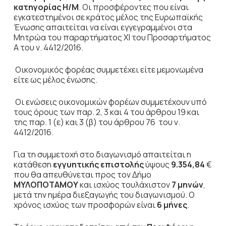
κατηγορίας
Η/Μ
. Οι προσφέροντες που είναι
εγκατεστημένοι σε κράτος μέλος της Ευρωπαϊκής
Ένωσης απαιτείται να είναι εγγεγραμμένοι στα
Μητρώα του παραρτήματος ΧΙ του Προσαρτήματος
Α του ν. 4412/2016.
Οικονομικός φορέας συμμετέχει είτε μεμονωμένα
είτε ως μέλος ένωσης.
Οι ενώσεις
οικονομικών φορέων συμμετέχουν υπό
τους όρους των παρ. 2, 3 και 4 του άρθρου 19 και
της παρ. 1 (ε) και 3 (β) του άρθρου 76 του ν.
4412/2016.
Για τη συμμετοχή στο διαγωνισμό απαιτείται η
κατάθεση
εγγυητικής επιστολής
ύψους
9.354,84
€
που θα απευθύνεται προς τον Δήμο
ΜΥΛΟΠΟΤΑΜΟΥ
και ισχύος τουλάχιστον
7 μηνών
,
μετά την ημέρα διεξαγωγής του διαγωνισμού. Ο
χρόνος ισχύος των προσφορών είναι
6 μήνες
.