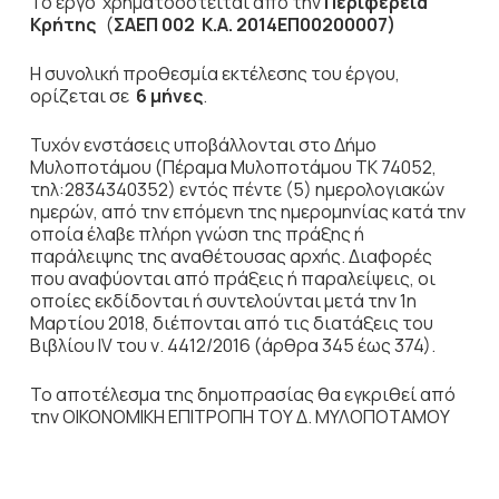
Το έργο χρηματοδοτείται από την
Περιφέρεια
Κρήτης
(
ΣΑΕΠ 002 Κ.Α.
2014ΕΠ00200007
)
Η συνολική προθεσμία εκτέλεσης του έργου,
ορίζεται σε
6
μήνες
.
Τυχόν ενστάσεις υποβάλλονται στο Δήμο
Μυλοποτάμου (Πέραμα Μυλοποτάμου ΤΚ 74052,
τηλ:2834340352) εντός πέντε (5) ημερολογιακών
ημερών, από την επόμενη της ημερομηνίας κατά την
οποία έλαβε πλήρη γνώση της πράξης ή
παράλειψης της αναθέτουσας αρχής. Διαφορές
που αναφύονται από πράξεις ή παραλείψεις, οι
οποίες εκδίδονται ή συντελούνται μετά την 1η
Μαρτίου 2018, διέπονται από τις διατάξεις του
Βιβλίου IV του ν. 4412/2016 (άρθρα 345 έως 374).
Το αποτέλεσμα της δημοπρασίας θα εγκριθεί από
την ΟΙΚΟΝΟΜΙΚΗ ΕΠΙΤΡΟΠΗ ΤΟΥ Δ. ΜΥΛΟΠΟΤΑΜΟΥ