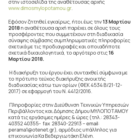
στην ιστοσελίδα της αναθέτουσας αρχής
www.dimosmylopotamou.gr
.
Εφόσον ζητηθεί εγκαίρως, ήτοι έως την
13 Μαρτίου
2018
η αναθέτουσα αρχή παρέχει σε όλους τους
προσφέροντες που συμμετέχουν στη διαδικασία
σύναψης σύμβασης συμπληρωματικές πληροφορίες
σχετικά με τις προδιαγραφές και οποιαδήποτε
σχετικά δικαιολογητικά, το αργότερο στις
16
Μαρτίου 2018.
Η διακήρυξη του έργου έχει συνταχθεί σύμφωνα με
το πρότυπο τεύχος διακήρυξης ανοικτής
διαδικασίας κάτω των ορίων (ΦΕΚ 4534 Β/21-12-
2017) σε εφαρμογή του Ν. 4412/2016.
Πληροφορίες στην Διεύθυνση Τεχνικών Υπηρεσιών
Περιβάλλοντος και Δόμησης Δήμου ΜΥΛΟΠΟΤΑΜΟΥ
κατά τις εργάσιμες ημέρες & ώρες (τηλ.: 28343-
40352 40355- fax 28340-22913 – email:
perama1@otenet.gr), αρμόδιος υπάλληλος για
επικοινωνία Κα Βεδεργιωτάκη Ελένη.