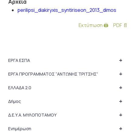
Αρχεία
perilipsi_diakiryxis_syntiriseon_2013_dimos
Εκτύπωση 🖨
PDF 📄
+
ΕΡΓΑ ΕΣΠΑ
+
ΕΡΓΑ ΠΡΟΓΡΑΜΜΑΤΟΣ “ΑΝΤΩΝΗΣ ΤΡΙΤΣΗΣ”
+
ΕΛΛΑΔΑ 2.0
+
Δήμος
+
Δ.Ε.Υ.Α. ΜΥΛΟΠΟΤΑΜΟΥ
+
Ενημέρωση