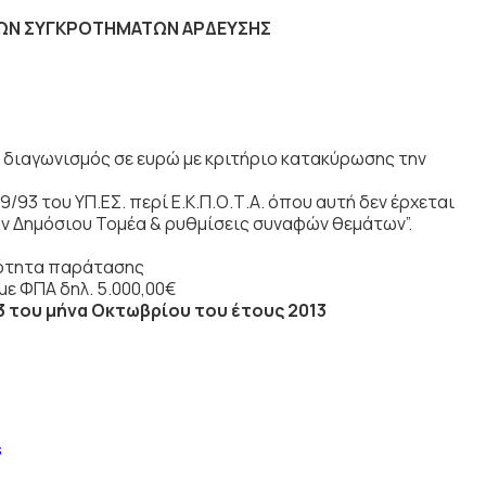
ΚΩΝ ΣΥΓΚΡΟΤΗΜΑΤΩΝ ΑΡΔΕΥΣΗΣ
 διαγωνισμός σε ευρώ με κριτήριο κατακύρωσης την
389/93 του ΥΠ.ΕΣ. περί Ε.Κ.Π.Ο.Τ.Α. όπου αυτή δεν έρχεται
ών Δημόσιου Τομέα & ρυθμίσεις συναφών θεμάτων”.
τότητα παράτασης
ε ΦΠΑ δηλ. 5.000,00€
3 του μήνα Οκτωβρίου του έτους 2013
s