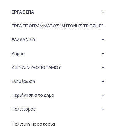
+
ΕΡΓΑ ΕΣΠΑ
+
ΕΡΓΑ ΠΡΟΓΡΑΜΜΑΤΟΣ “ΑΝΤΩΝΗΣ ΤΡΙΤΣΗΣ”
+
ΕΛΛΑΔΑ 2.0
+
Δήμος
+
Δ.Ε.Υ.Α. ΜΥΛΟΠΟΤΑΜΟΥ
+
Ενημέρωση
+
Περιήγηση στο Δήμο
+
Πολιτισμός
Πολιτική Προστασία