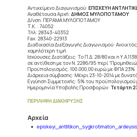
Αντικείμενο Διαγωνισμού:
ΕΠΙΣΚΕΥΗ ΑΝΤΛΗΤΙ
Αναθέτουσα Αρχή:
ΔΗΜΟΣ ΜΥΛΟΠΟΤΑΜΟΥ
Δ/νση: ΠΕΡΑΜΑ ΜΥΛΟΠΟΤΑΜΟΥ
Τ.Κ. : 74052
Τηλ: 28343-40352
Fax: 28340-22913
Διαδικασία Διεξαγωγής Διαγωνισμού: Ανοικτός
χαμηλότερη τιμή.
Ισχύουσες Διατάξεις: Το Π.Δ. 28/80 και η Υ.Α.11
σε αντίθεση με τον Ν. 2286/95 περί “Προμηθει
Προϋπολογισμός: 100.000,00 ευρώ με ΦΠΑ 23%
Διάρκεια σύμβασης: Μέχρι 23-10-2014 με δυνα
Εγγύηση Συμμετοχής: 5% του προϋπολογισμού μ
Ημερομηνία Υποβολής Προσφορών:
Τετάρτη 2
ΠΕΡΙΛΗΨΗ ΔΙΑΚΗΡΥΞΗΣ
Αρχεία
episkeyi_antlitikon_sygkrotimaton_ardeysi