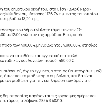
ση
του δημοτικού ακινήτου, στη θέση «Βλυχύ Νερό»
ς Μελιδονίου, έκτασης 1.136,74 τ.μ. εντός του οποίου
υ εμβαδού 13,20 τ.μ.,,
τάστημα του Δήμου Μυλοποτάμου την την 27
η
00 με 12:00 ενώπιον της αρμόδιας Επιτροπής.
οσό των 400,00 € μηνιαίως ήτοι 4.800,00 € ετησίως.
ρέπει να καταθέσει και εγγυητική επιστολή
καταθηκών και Δανείων, ποσού 480,00 €.
υσιάσει αξιόχρεο εγγυητή, ο οποίος θα υπογράψει μαζί
, όπως και το μισθωτήριο συμβόλαιο, και θα είναι
 με τον μισθωτή για την εκπλήρωση των όρων της
ς δημοπρασίας παρέχονται τις εργάσιμες ημέρες και
ποτάμου , τηλέφωνο 2834 3 40310.