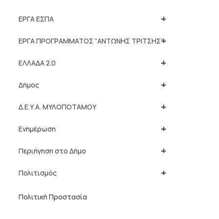
+
ΕΡΓΑ ΕΣΠΑ
+
ΕΡΓΑ ΠΡΟΓΡΑΜΜΑΤΟΣ “ΑΝΤΩΝΗΣ ΤΡΙΤΣΗΣ”
+
ΕΛΛΑΔΑ 2.0
+
Δήμος
+
Δ.Ε.Υ.Α. ΜΥΛΟΠΟΤΑΜΟΥ
+
Ενημέρωση
+
Περιήγηση στο Δήμο
+
Πολιτισμός
Πολιτική Προστασία