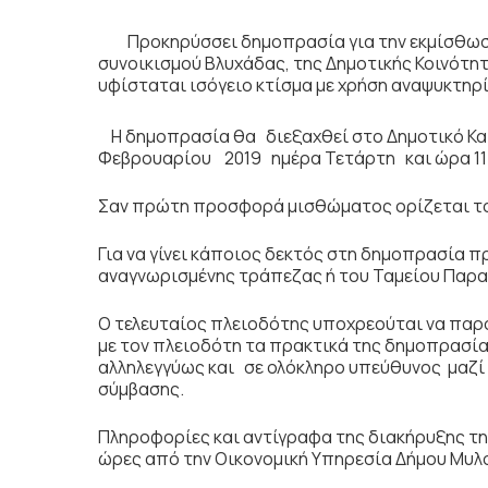
Προκηρύσσει δημοπρασία για την εκμίσθω
συνοικισμού Βλυχάδας, της Δημοτικής Κοινότητα
υφίσταται ισόγειο κτίσμα με χρήση αναψυκτηρίο
Η δημοπρασία θα διεξαχθεί στο Δημοτικό Κα
Φεβρουαρίου 2019 ημέρα Τετάρτη και ώρα 11:
Σαν πρώτη προσφορά μισθώματος ορίζεται το π
Για να γίνει κάποιος δεκτός στη δημοπρασία π
αναγνωρισμένης τράπεζας ή του Ταμείου Παρα
Ο τελευταίος πλειοδότης υποχρεούται να παρο
με τον πλειοδότη τα πρακτικά της δημοπρασίας
αλληλεγγύως και σε ολόκληρο υπεύθυνος μαζί
σύμβασης.
Πληροφορίες και αντίγραφα της διακήρυξης τη
ώρες από την Οικονομική Υπηρεσία Δήμου Μυλο