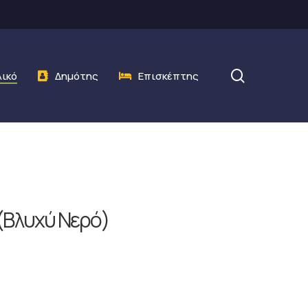
search
λικό
Δημότης
Επισκέπτης
(Βλυχύ Νερό)