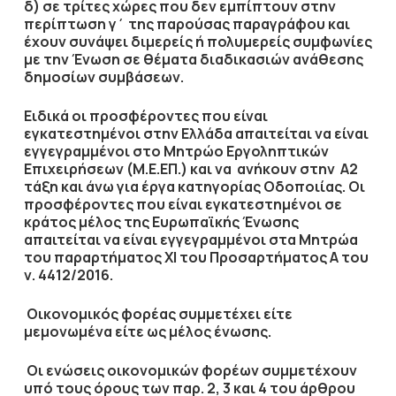
δ) σε τρίτες χώρες που δεν εμπίπτουν στην
περίπτωση γ΄ της παρούσας παραγράφου και
έχουν συνάψει διμερείς ή πολυμερείς συμφωνίες
με την Ένωση σε θέματα διαδικασιών ανάθεσης
δημοσίων συμβάσεων.
Ειδικά οι προσφέροντες που είναι
εγκατεστημένοι στην Ελλάδα απαιτείται να είναι
εγγεγραμμένοι στο Μητρώο Εργοληπτικών
Επιχειρήσεων (Μ.Ε.ΕΠ.) και να ανήκουν στην
Α2
τάξη
και άνω για έργα κατηγορίας Οδοποιίας
. Οι
προσφέροντες που είναι εγκατεστημένοι σε
κράτος μέλος της Ευρωπαϊκής Ένωσης
απαιτείται να είναι εγγεγραμμένοι στα Μητρώα
του παραρτήματος ΧΙ του Προσαρτήματος Α του
ν. 4412/2016.
Οικονομικός φορέας συμμετέχει είτε
μεμονωμένα είτε ως μέλος ένωσης.
Οι ενώσεις
οικονομικών φορέων συμμετέχουν
υπό τους όρους των παρ. 2, 3 και 4 του άρθρου