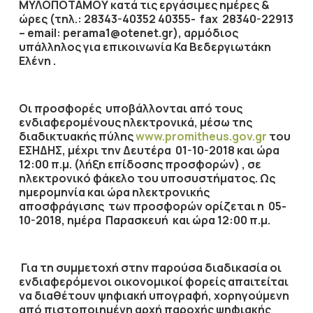
ΜΥΛΟΠΟΤΑΜΟΥ κατά τις εργάσιμες ημέρες &
ώρες (τηλ.: 28343-40352 40355- fax 28340-22913
– email: perama1@otenet.gr), αρμόδιος
υπάλληλος για επικοινωνία Κα Βεδεργιωτάκη
Ελένη .
Οι προσφορές υποβάλλονται από τους
ενδιαφερομένους ηλεκτρονικά, μέσω της
διαδικτυακής πύλης
www.promitheus.gov.gr
του
ΕΣΗΔΗΣ,
μέχρι την Δευτέρα 01-10-2018 και ώρα
12:00 π.μ.
(λήξη επίδοσης προσφορών) , σε
ηλεκτρονικό φάκελο του υποσυστήματος.
Ως
ημερομηνία και ώρα ηλεκτρονικής
αποσφράγισης των προσφορών ορίζεται η
05-
10-2018, ημέρα Παρασκευή και ώρα 12:00 π.μ.
Για τη συμμετοχή στην παρούσα διαδικασία οι
ενδιαφερόμενοι οικονομικοί φορείς απαιτείται
να διαθέτουν ψηφιακή υπογραφή, χορηγούμενη
από πιστοποιημένη αρχή παροχής ψηφιακής