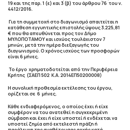
19 και της παρ. 1 (ε) και 3 (β) του άρθρου 76 του ν.
4412/2016.
Για τη συμμετοχή στο διαγωνισμό απαιτείται η
κατάθεση
εγγυητικής επιστολής
ύψους
3.225,81
€ που θα απευθύνεται προς τον Δήμο
ΜΥΛΟΠΟΤΑΜΟΥ
και ισχύος τουλάχιστον
7
μηνών
, μετά την ημέρα διεξαγωγής του
διαγωνισμού. Ο χρόνος ισχύος των προσφορών
είναι
6 μήνες
.
Το έργο χρηματοδοτείται από την
Περιφέρεια
Κρήτης
(
ΣΑΕΠ 502 Κ.Α. 2014ΕΠ50200008)
Η συνολική προθεσμία εκτέλεσης του έργου,
ορίζεται σε
6 μήνες
.
Κάθε ενδιαφερόμενος, ο οποίος έχει ή είχε
συμφέρον να του ανατεθεί η συγκεκριμένη
σύμβαση και έχει ή είχε υποστεί ή ενδέχεται να
υποστεί ζημία από εκτελεστή πράξη ή
παράλειψη της αναθέτουσας αρχής κατά