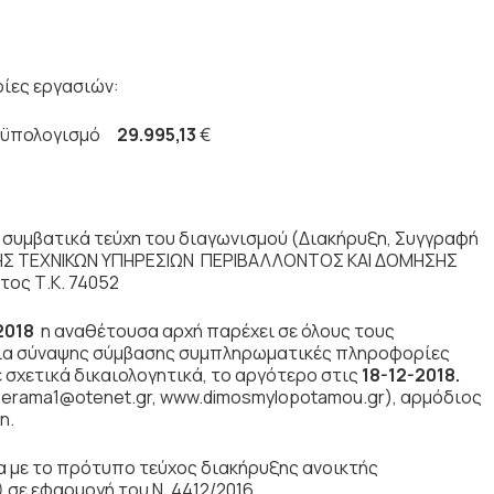
ρίες εργασιών:
ϋπολογισμό
29.995,13
€
 συμβατικά τεύχη του διαγωνισμού (Διακήρυξη, Συγγραφή
ΣΗΣ ΤΕΧΝΙΚΩΝ ΥΠΗΡΕΣΙΩΝ ΠΕΡΙΒΑΛΛΟΝΤΟΣ ΚΑΙ ΔΟΜΗΣΗΣ
ος Τ.Κ. 74052
-2018
η αναθέτουσα αρχή παρέχει σε όλους τους
ία σύναψης σύμβασης συμπληρωματικές πληροφορίες
 σχετικά δικαιολογητικά, το αργότερο στις
18-12-2018.
: perama1@otenet.gr, www.dimosmylopotamou.gr), αρμόδιος
η.
α με το πρότυπο τεύχος διακήρυξης ανοικτής
 σε εφαρμογή του Ν. 4412/2016.