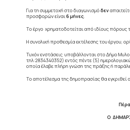
Για τη συμμετοχή στο διαγωνισμό
δεν
απαιτείτ
προσφορών είναι
6 μήνες
.
Το έργο χρηματοδοτείται από ιδίους πόρους
Η συνολική προθεσμία εκτέλεσης του έργου, ορ
Τυχόν ενστάσεις υποβάλλονται στο Δήμο Μυλ
τηλ:2834340352) εντός πέντε (5) ημερολογιακ
οποία έλαβε πλήρη γνώση της πράξης ή παράλ
Το αποτέλεσμα της δημοπρασίας θα εγκριθεί
Πέρ
Ο ΔΗΜΑΡ