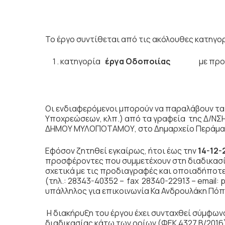
Το έργο συντίθεται από τις ακόλουθες κατηγο
κατηγορία
έργα Οδοποιίας
με προ
Οι ενδιαφερόμενοι μπορούν να παραλάβουν τα
Υποχρεώσεων, κλπ.) από τα γραφεία της Δ/Ν
ΔΗΜΟΥ ΜΥΛΟΠΟΤΑΜΟΥ, στο Δημαρχείο Περάματ
Εφόσον ζητηθεί εγκαίρως, ήτοι έως την
14-12
προσφέροντες που συμμετέχουν στη διαδικασ
σχετικά με τις προδιαγραφές και οποιαδήποτε
(τηλ.: 28343-40352 – fax 28340-22913 – email
υπάλληλος για επικοινωνία Κα Ανδρουλάκη Πόπ
Η διακήρυξη του έργου έχει συνταχθεί σύμφων
διαδικασίας κάτω των ορίων (ΦΕΚ 4327 Β/2016)