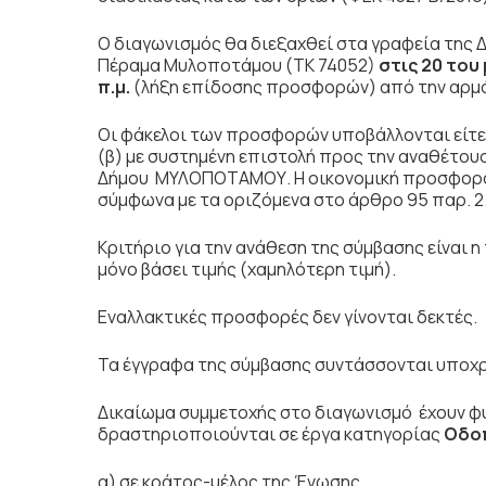
Ο διαγωνισμός θα διεξαχθεί στα γραφεία τη
Πέραμα Μυλοποτάμου (ΤΚ 74052)
στις 20 του
π.μ.
(λήξη επίδοσης προσφορών) από την αρμ
Οι φάκελοι των προσφορών υποβάλλονται είτε 
(β) με συστημένη επιστολή προς την αναθέτουσ
Δήμου ΜΥΛΟΠΟΤΑΜΟΥ. Η οικονομική προσφορά 
σύμφωνα με τα οριζόμενα στο άρθρο 95 παρ. 2
Κριτήριο για την ανάθεση της σύμβασης είνα
μόνο βάσει τιμής (χαμηλότερη τιμή).
Εναλλακτικές προσφορές δεν γίνονται δεκτές.
Τα έγγραφα της σύμβασης συντάσσονται υποχρ
Δικαίωμα συμμετοχής στο διαγωνισμό έχουν φ
δραστηριοποιούνται σε έργα κατηγορίας
Οδο
α) σε κράτος-μέλος της Ένωσης,