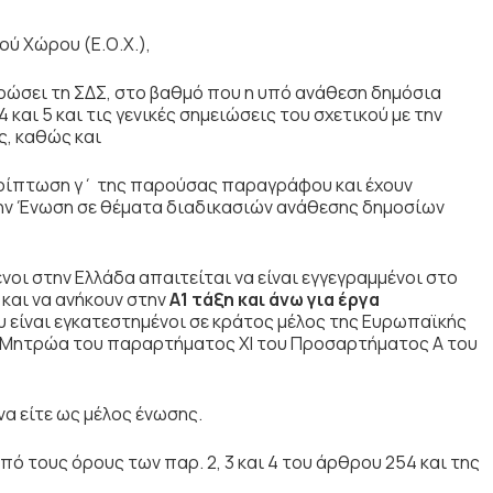
ού Χώρου (Ε.Ο.Χ.),
υρώσει τη ΣΔΣ, στο βαθμό που η υπό ανάθεση δημόσια
και 5 και τις γενικές σημειώσεις του σχετικού με την
ς, καθώς και
περίπτωση γ΄ της παρούσας παραγράφου και έχουν
την Ένωση σε θέματα διαδικασιών ανάθεσης δημοσίων
νοι στην Ελλάδα απαιτείται να είναι εγγεγραμμένοι στο
και να ανήκουν στην
Α1 τάξη
και άνω για έργα
 είναι εγκατεστημένοι σε κράτος μέλος της Ευρωπαϊκής
τα Μητρώα του παραρτήματος ΧΙ του Προσαρτήματος Α του
α είτε ως μέλος ένωσης.
ό τους όρους των παρ. 2, 3 και 4 του άρθρου 254 και της