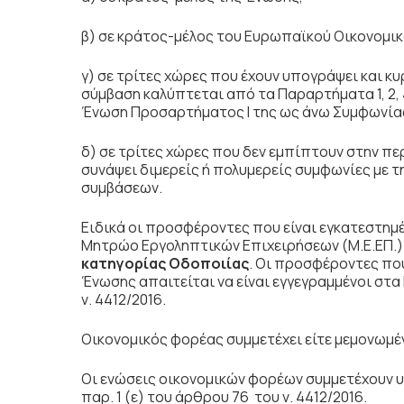
β) σε κράτος-μέλος του Ευρωπαϊκού Οικονομικ
γ) σε τρίτες χώρες που έχουν υπογράψει και κ
σύμβαση καλύπτεται από τα Παραρτήματα 1, 2, 4 
Ένωση Προσαρτήματος I της ως άνω Συμφωνία
δ) σε τρίτες χώρες που δεν εμπίπτουν στην 
συνάψει διμερείς ή πολυμερείς συμφωνίες με 
συμβάσεων.
Ειδικά οι προσφέροντες που είναι εγκατεστημέ
Μητρώο Εργοληπτικών Επιχειρήσεων (Μ.Ε.ΕΠ.) 
κατηγορίας Οδοποιίας
. Οι προσφέροντες που
Ένωσης απαιτείται να είναι εγγεγραμμένοι σ
ν. 4412/2016.
Οικονομικός φορέας συμμετέχει είτε μεμονωμέν
Οι ενώσεις
οικονομικών φορέων συμμετέχουν υπ
παρ. 1 (ε) του άρθρου 76 του ν. 4412/2016.