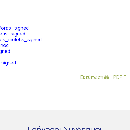
foras_signed
etis_signed
os_meletis_signed
gned
igned
€_signed
Εκτύπωση 🖨
PDF 📄
Γρήγοροι
Σύνδεσμοι