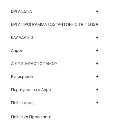
+
ΕΡΓΑ ΕΣΠΑ
+
ΕΡΓΑ ΠΡΟΓΡΑΜΜΑΤΟΣ “ΑΝΤΩΝΗΣ ΤΡΙΤΣΗΣ”
+
ΕΛΛΑΔΑ 2.0
+
Δήμος
+
Δ.Ε.Υ.Α. ΜΥΛΟΠΟΤΑΜΟΥ
+
Ενημέρωση
+
Περιήγηση στο Δήμο
+
Πολιτισμός
Πολιτική Προστασία