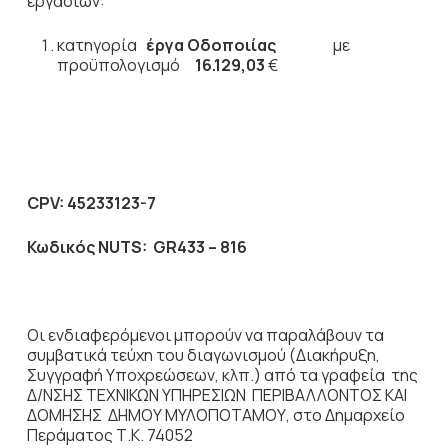
εργασιών:
κατηγορία
έργα Οδοποιίας
με
προϋπολογισμό
16.129,03
€
CPV
: 45233123-7
Κωδικός
NUTS
:
GR
433 – 816
Οι ενδιαφερόμενοι μπορούν να παραλάβουν τα
συμβατικά τεύχη του διαγωνισμού (Διακήρυξη,
Συγγραφή Υποχρεώσεων, κλπ.) από τα γραφεία της
Δ/ΝΣΗΣ ΤΕΧΝΙΚΩΝ ΥΠΗΡΕΣΙΩΝ ΠΕΡΙΒΑΛΛΟΝΤΟΣ ΚΑΙ
ΔΟΜΗΣΗΣ ΔΗΜΟΥ ΜΥΛΟΠΟΤΑΜΟΥ, στο Δημαρχείο
Περάματος Τ.Κ. 74052