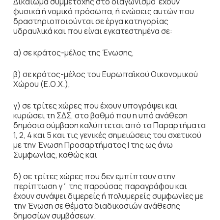
Δικαίωμα συμμετοχής στο διαγωνισμό έχουν
φυσικά ή νομικά πρόσωπα, ή ενώσεις αυτών που
δραστηριοποιούνται σε έργα κατηγορίας
υδραυλικά και που είναι εγκατεστημένα σε:
α) σε κράτος-μέλος της Ένωσης,
β) σε κράτος-μέλος του Ευρωπαϊκού Οικονομικού
Χώρου (Ε.Ο.Χ.),
γ) σε τρίτες χώρες που έχουν υπογράψει και
κυρώσει τη ΣΔΣ, στο βαθμό που η υπό ανάθεση
δημόσια σύμβαση καλύπτεται από τα Παραρτήματα
1, 2, 4 και 5 και τις γενικές σημειώσεις του σχετικού
με την Ένωση Προσαρτήματος I της ως άνω
Συμφωνίας, καθώς και
δ) σε τρίτες χώρες που δεν εμπίπτουν στην
περίπτωση γ΄ της παρούσας παραγράφου και
έχουν συνάψει διμερείς ή πολυμερείς συμφωνίες με
την Ένωση σε θέματα διαδικασιών ανάθεσης
δημοσίων συμβάσεων.