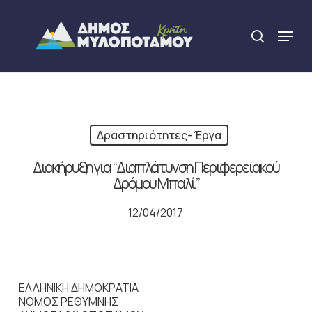
Skip
to
Menu
search
main
Close
content
Menu
Δραστηριότητες- Έργα
Διακήρυξη για “Διαπλάτυνση Περιφερειακού
Δρόμου Μπαλί”
12/04/2017
ΕΛΛΗΝΙΚΗ ΔΗΜΟΚΡΑΤΙΑ
ΝΟΜΟΣ ΡΕΘΥΜΝΗΣ