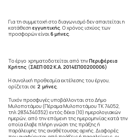
Για τη συμμετοχή στο διαγωνισμό δεν απαιτείται η
κατάθεση
εγγυητικής
. Ο χρόνος ισχύος των
προσφορών είναι
6 μήνες
.
Το έργο χρηματοδοτείται από την
Περιφέρεια
Κρήτης
(
ΣΑΕΠ 002 Κ.Α. 2014ΕΠ00200006)
Η συνολική προθεσμία εκτέλεσης του έργου,
ορίζεται σε
2 μήνες
.
Τυχόν προσφυγές υποβάλλονται στο Δήμο
Μυλοποτάμου (Πέραμα Μυλοποτάμου ΤΚ 74052,
τηλ:2834340352) εντός δέκα (10) ημερολογιακών
ημερών, από την επόμενη της ημερομηνίας κατά την
οποία έλαβε πλήρη γνώση της πράξης ή
παράλειψης της αναθέτουσας αρχής. Διαφορές
που αναφύονται από πράξεις ή παραλείψεις, οι