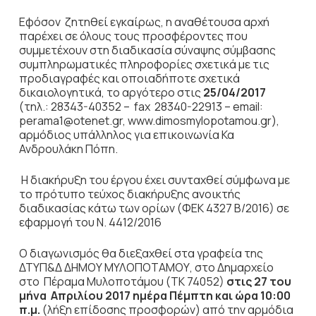
Εφόσον ζητηθεί εγκαίρως, η αναθέτουσα αρχή
παρέχει σε όλους τους προσφέροντες που
συμμετέχουν στη διαδικασία σύναψης σύμβασης
συμπληρωματικές πληροφορίες σχετικά με τις
προδιαγραφές και οποιαδήποτε σχετικά
δικαιολογητικά, το αργότερο στις
25/04/2017
(τηλ.: 28343-40352 – fax 28340-22913 – email:
perama1@otenet.gr, www.dimosmylopotamou.gr),
αρμόδιος υπάλληλος για επικοινωνία Κα
Ανδρουλάκη Πόπη.
Η διακήρυξη του έργου έχει συνταχθεί σύμφωνα με
το πρότυπο τεύχος διακήρυξης ανοικτής
διαδικασίας κάτω των ορίων (ΦΕΚ 4327 Β/2016) σε
εφαρμογή του Ν. 4412/2016
Ο διαγωνισμός θα διεξαχθεί στα γραφεία της
ΔΤΥΠ&Δ ΔΗΜΟΥ ΜΥΛΟΠΟΤΑΜΟΥ, στο Δημαρχείο
στο Πέραμα Μυλοποτάμου (ΤΚ 74052)
στις 27 του
μήνα Απριλίου 2017 ημέρα Πέμπτη και ώρα 10:00
π.μ.
(λήξη επίδοσης προσφορών) από την αρμόδια