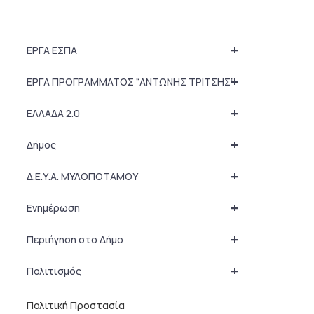
+
ΕΡΓΑ ΕΣΠΑ
+
ΕΡΓΑ ΠΡΟΓΡΑΜΜΑΤΟΣ “ΑΝΤΩΝΗΣ ΤΡΙΤΣΗΣ”
+
ΕΛΛΑΔΑ 2.0
+
Δήμος
+
Δ.Ε.Υ.Α. ΜΥΛΟΠΟΤΑΜΟΥ
+
Ενημέρωση
+
Περιήγηση στο Δήμο
+
Πολιτισμός
Πολιτική Προστασία