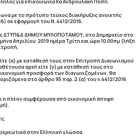
ηλος για επικοινωνία Κα Ανδρουλάκη Πόπη.
φωνα με το πρότυπο τεύχος διακήρυξης ανοικτής
6) σε εφαρμογή του Ν. 4412/2016.
 της ΔΤΥΠ&Δ ΔΗΜΟΥ ΜΥΛΟΠΟΤΑΜΟΥ, στο Δημαρχείο στο
 μήνα Απριλίου 2019 ημέρα Τρίτη και ώρα 10.00πμ
(λήξη
ιτροπή.
τε (α) με κατάθεσή τους στην Επιτροπή Διαγωνισμού
ναθέτουσα αρχή είτε (γ) με κατάθεσή τους στο
κονομική προσφορά των διαγωνιζομένων, θα
οριζόμενα στο άρθρο 95 παρ. 2.(α) του ν.4412/2016
ναι η πλέον συμφέρουσα από οικονομική άποψη
μή).
ς.
οχρεωτικά στην Ελληνική γλώσσα.