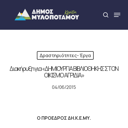
Skip
to
Menu
search
main
Close
content
Menu
Δραστηριότητες- Έργα
Διακήρυξη για «ΔΗΜΙΟΥΡΓΙΑ ΒΙΒΛΙΟΘΗΚΗΣ ΣΤΟΝ
ΟΙΚΙΣΜΟ ΑΓΡΙΔΙΑ»
04/06/2015
Ο ΠΡΟΕΔΡΟΣ ΔΗ.Κ.Ε.ΜΥ.