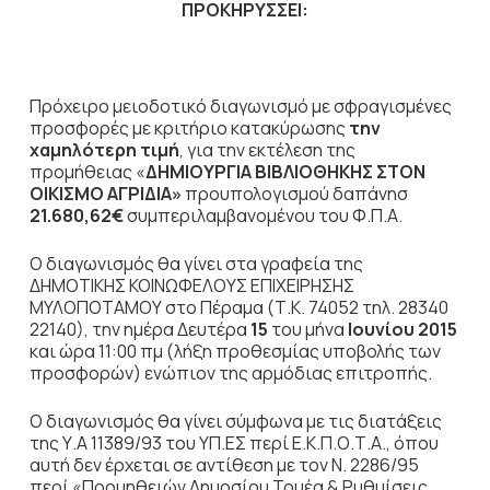
ΠΡΟΚΗΡΥΣΣΕΙ:
Πρόχειρο μειοδοτικό διαγωνισμό με σφραγισμένες
προσφορές με κριτήριο κατακύρωσης
την
χαμηλότερη τιμή
, για την εκτέλεση της
προμήθειας «
ΔΗΜΙΟΥΡΓΙΑ ΒΙΒΛΙΟΘΗΚΗΣ ΣΤΟΝ
ΟΙΚΙΣΜΟ ΑΓΡΙΔΙΑ»
προυπολογισμού δαπάνησ
21.680,62€
συμπεριλαμβανομένου του Φ.Π.Α.
Ο διαγωνισμός θα γίνει στα γραφεία της
ΔΗΜΟΤΙΚΗΣ ΚΟΙΝΩΦΕΛΟΥΣ ΕΠΙΧΕΙΡΗΣΗΣ
ΜΥΛΟΠΟΤΑΜΟΥ στο Πέραμα (Τ.Κ. 74052 τηλ. 28340
22140), την ημέρα Δευτέρα
15
του μήνα
Ιουνίου 2015
και ώρα 11:00 πμ (λήξη προθεσμίας υποβολής των
προσφορών) ενώπιον της αρμόδιας επιτροπής.
Ο διαγωνισμός θα γίνει σύμφωνα με τις διατάξεις
της Υ.Α 11389/93 του ΥΠ.ΕΣ περί Ε.Κ.Π.Ο.Τ.Α., όπου
αυτή δεν έρχεται σε αντίθεση με τον Ν. 2286/95
περί «Προμηθειών Δημοσίου Τομέα & Ρυθμίσεις