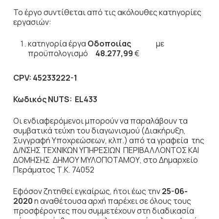
Το έργο συντίθεται από τις ακόλουθες κατηγορίες
εργασιών:
κατηγορία έργα
Οδοποιίας
με
προϋπολογισμό
48.277,99
€
CPV
:
45233222-1
Κωδικός
NUTS
:
EL433
Οι ενδιαφερόμενοι μπορούν να παραλάβουν τα
συμβατικά τεύχη του διαγωνισμού (Διακήρυξη,
Συγγραφή Υποχρεώσεων, κλπ.) από τα γραφεία της
Δ/ΝΣΗΣ ΤΕΧΝΙΚΩΝ ΥΠΗΡΕΣΙΩΝ ΠΕΡΙΒΑΛΛΟΝΤΟΣ ΚΑΙ
ΔΟΜΗΣΗΣ ΔΗΜΟΥ ΜΥΛΟΠΟΤΑΜΟΥ, στο Δημαρχείο
Περάματος Τ.Κ. 74052
Εφόσον ζητηθεί εγκαίρως, ήτοι έως την
25-06-
2020
η αναθέτουσα αρχή παρέχει σε όλους τους
προσφέροντες που συμμετέχουν στη διαδικασία