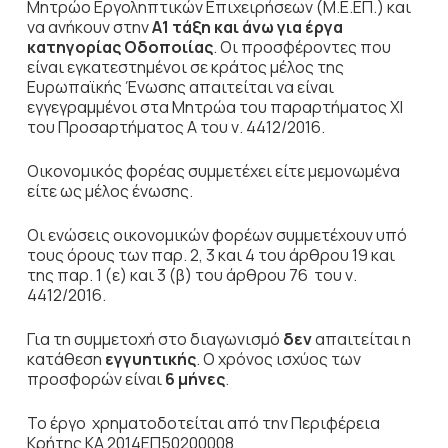
Μητρώο Εργοληπτικών Επιχειρήσεων (Μ.Ε.ΕΠ.) και
να ανήκουν στην
Α1 τάξη
και άνω για έργα
κατηγορίας
Οδοποιίας
. Οι προσφέροντες που
είναι εγκατεστημένοι σε κράτος μέλος της
Ευρωπαϊκής Ένωσης απαιτείται να είναι
εγγεγραμμένοι στα Μητρώα του παραρτήματος ΧΙ
του Προσαρτήματος Α του ν. 4412/2016.
Οικονομικός φορέας συμμετέχει είτε μεμονωμένα
είτε ως μέλος ένωσης.
Οι ενώσεις οικονομικών φορέων συμμετέχουν υπό
τους όρους των παρ. 2, 3 και 4 του άρθρου 19 και
της παρ. 1 (ε) και 3 (β) του άρθρου 76 του ν.
4412/2016.
Για τη συμμετοχή στο διαγωνισμό
δεν
απαιτείται η
κατάθεση
εγγυητικής
. Ο χρόνος ισχύος των
προσφορών είναι
6 μήνες
.
Το έργο χρηματοδοτείται από την Περιφέρεια
Κρήτης ΚΑ 2014ΕΠ50200008