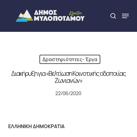
Skip
to
Menu
search
main
Close
content
Menu
Δραστηριότητες- Έργα
Διακήρυξη για «Βελτίωση Κοινοτικής οδοποιίας
Ζωνιανών»
22/06/2020
ΕΛΛΗΝΙΚΗ ΔΗΜΟΚΡΑΤΙΑ