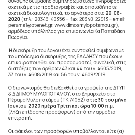
σύναψης σύμβασης συμπληρωματικές πληροφορίες
σχετικά με τις προδιαγραφές και οποιαδήποτε
σχετικά δικαιολογητικά, το αργότερο στις
29-06-
2020
(τηλ.: 28343-40356 – fax 28340-22913 – email:
perama1@otenet.gr, www.dimosmylopotamou.gr),
αρμόδιος υπάλληλος για επικοινωνία Κα Παπαδάκη
Γεωργία.
Η διακήρυξη του έργου έχει συνταχθεί σύμφωνα με
το υπόδειγμα διακήρυξης της ΕΑΑΔΗΣΥ που έχουν
επικαιροποιηθεί και προσαρμοστεί, συνολικά, στις
διατάξεις των άρθρων 43 και 44 του ν. 4605/2019,
33 του ν. 4608/2019 και 56 του ν. 4609/2019.
Ο διαγωνισμός θα διεξαχθεί στα γραφεία της ΔΤΥΠ
& Δ ΔΗΜΟΥ ΜΥΛΟΠΟΤΑΜΟΥ, στο Δημαρχείο στο
Πέραμα Μυλοποτάμου (ΤΚ 74052)
στις 30 του μήνα
Ιουνίου 2020 ημέρα Τρίτη και ώρα 10:00 π.μ.
(λήξη επίδοσης προσφορών) από την αρμόδια
επιτροπή.
Οι φάκελοι των προσφορών υποβάλλονται είτε (α)