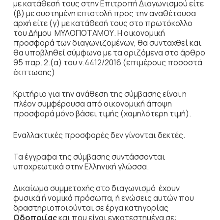
με κατάθεσή τους στην Επιτροπή Διαγωνισμού είτε
(β) με συστημένη επιστολή προς την αναθέτουσα
αρχή είτε (γ) με κατάθεσή τους στο πρωτόκολλο
του Δήμου ΜΥΛΟΠΟΤΑΜΟΥ. Η οικονομική
προσφορά των διαγωνιζομένων, θα συνταχθεί και
θα υποβληθεί σύμφωνα με τα οριζόμενα στο άρθρο
95 παρ. 2.(α) του ν.4412/2016 (επιμέρους ποσοστά
έκπτωσης)
Κριτήριο για την ανάθεση της σύμβασης είναι η
πλέον συμφέρουσα από οικονομική άποψη
προσφορά μόνο βάσει τιμής (χαμηλότερη τιμή).
Εναλλακτικές προσφορές δεν γίνονται δεκτές.
Τα έγγραφα της σύμβασης συντάσσονται
υποχρεωτικά στην Ελληνική γλώσσα.
Δικαίωμα συμμετοχής στο διαγωνισμό έχουν
φυσικά ή νομικά πρόσωπα, ή ενώσεις αυτών που
δραστηριοποιούνται σε έργα κατηγορίας
Οδοποιίας
και που είναι εγκατεστημένα σε: