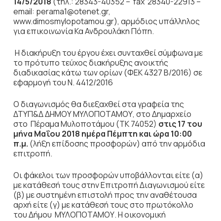
14/5/2018
(τηλ.: 28343-40352 – fax 28340-22913 –
email: perama1@otenet.gr,
www.dimosmylopotamou.gr), αρμόδιος υπάλληλος
για επικοινωνία Κα Ανδρουλάκη Πόπη.
Η διακήρυξη του έργου έχει συνταχθεί σύμφωνα με
το πρότυπο τεύχος διακήρυξης ανοικτής
διαδικασίας κάτω των ορίων (ΦΕΚ 4327 Β/2016) σε
εφαρμογή του Ν. 4412/2016
Ο διαγωνισμός θα διεξαχθεί στα γραφεία της
ΔΤΥΠ&Δ ΔΗΜΟΥ ΜΥΛΟΠΟΤΑΜΟΥ, στο Δημαρχείο
στο Πέραμα Μυλοποτάμου (ΤΚ 74052)
στις 17 του
μήνα Μαΐου 2018 ημέρα Πέμπτη και ώρα 10:00
π.μ.
(λήξη επίδοσης προσφορών) από την αρμόδια
επιτροπή.
Οι φάκελοι των προσφορών υποβάλλονται είτε (α)
με κατάθεσή τους στην Επιτροπή Διαγωνισμού είτε
(β) με συστημένη επιστολή προς την αναθέτουσα
αρχή είτε (γ) με κατάθεσή τους στο πρωτόκολλο
του Δήμου ΜΥΛΟΠΟΤΑΜΟΥ. Η οικονομική