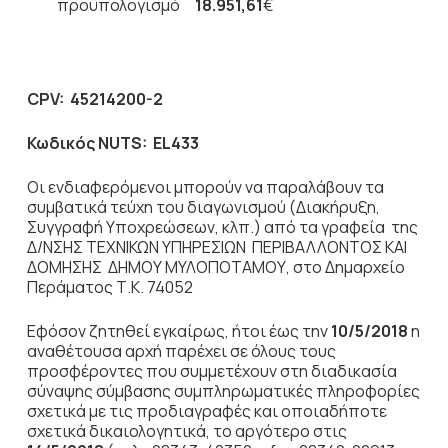
προϋπολογισμό
18.951,61
€
CPV
: 45214200-2
Κωδικός
NUTS
:
EL
433
Οι ενδιαφερόμενοι μπορούν να παραλάβουν τα
συμβατικά τεύχη του διαγωνισμού (Διακήρυξη,
Συγγραφή Υποχρεώσεων, κλπ.) από τα γραφεία της
Δ/ΝΣΗΣ ΤΕΧΝΙΚΩΝ ΥΠΗΡΕΣΙΩΝ ΠΕΡΙΒΑΛΛΟΝΤΟΣ ΚΑΙ
ΔΟΜΗΣΗΣ ΔΗΜΟΥ ΜΥΛΟΠΟΤΑΜΟΥ, στο Δημαρχείο
Περάματος Τ.Κ. 74052
Εφόσον ζητηθεί εγκαίρως, ήτοι έως την
10/5/2018
η
αναθέτουσα αρχή παρέχει σε όλους τους
προσφέροντες που συμμετέχουν στη διαδικασία
σύναψης σύμβασης συμπληρωματικές πληροφορίες
σχετικά με τις προδιαγραφές και οποιαδήποτε
σχετικά δικαιολογητικά, το αργότερο στις