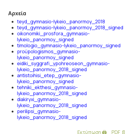
Αρχεία
teyd_gymnasio-lykeio_panormoy_2018
teyd_gymnasio-lykeio_panormoy_2018_signed
oikonomiki_prosfora_gymnasio-
lykeio_panormoy_signed
timologio_gymnasio-lykeio_panormoy_signed
proϋpologismos_gymnasio-
lykeio_panormoy_signed
eidiki_syggrafi_ypohreoseon_gymnasio-
lykeio_panormoy_2018_signed
antistoihisi_etep_gymnasio-
lykeio_panormoy_signed
tehniki_ekthesi_gymnasio-
lykeio_panormoy_2018_signed
diakiryxi_gymnasio-
lykeio_panormoy_2018_signed
perilipsi_gymnasio-
lykeio_panormoy_2018_signed
Εκτύπωση 🖨
PDF 📄