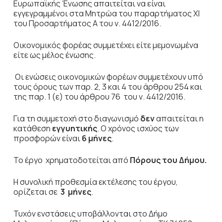
Ευρωπαϊκής Ένωσης απαιτείται να είναι
εγγεγραμμένοι στα Μητρώα του παραρτήματος ΧΙ
του Προσαρτήματος Α του ν. 4412/2016.
Οικονομικός φορέας συμμετέχει είτε μεμονωμένα
είτε ως μέλος ένωσης.
Οι ενώσεις
οικονομικών φορέων συμμετέχουν υπό
τους όρους των παρ. 2, 3 και 4 του άρθρου 254 και
της παρ. 1 (ε) του άρθρου 76 του ν. 4412/2016.
Για τη συμμετοχή στο διαγωνισμό
δεν
απαιτείται η
κατάθεση
εγγυητικής
. Ο χρόνος ισχύος των
προσφορών είναι
6 μήνες
.
Το έργο χρηματοδοτείται από
Πόρους του Δήμου.
Η συνολική προθεσμία εκτέλεσης του έργου,
ορίζεται σε
3 μήνες
.
Τυχόν ενστάσεις υποβάλλονται στο Δήμο