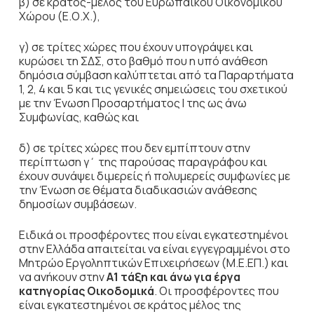
β) σε κράτος-μέλος του Ευρωπαϊκού Οικονομικού
Χώρου (Ε.Ο.Χ.),
γ) σε τρίτες χώρες που έχουν υπογράψει και
κυρώσει τη ΣΔΣ, στο βαθμό που η υπό ανάθεση
δημόσια σύμβαση καλύπτεται από τα Παραρτήματα
1, 2, 4 και 5 και τις γενικές σημειώσεις του σχετικού
με την Ένωση Προσαρτήματος I της ως άνω
Συμφωνίας, καθώς και
δ) σε τρίτες χώρες που δεν εμπίπτουν στην
περίπτωση γ΄ της παρούσας παραγράφου και
έχουν συνάψει διμερείς ή πολυμερείς συμφωνίες με
την Ένωση σε θέματα διαδικασιών ανάθεσης
δημοσίων συμβάσεων.
Ειδικά οι προσφέροντες που είναι εγκατεστημένοι
στην Ελλάδα απαιτείται να είναι εγγεγραμμένοι στο
Μητρώο Εργοληπτικών Επιχειρήσεων (Μ.Ε.ΕΠ.) και
να ανήκουν στην
Α1 τάξη
και άνω για έργα
κατηγορίας Οικοδομικά
. Οι προσφέροντες που
είναι εγκατεστημένοι σε κράτος μέλος της