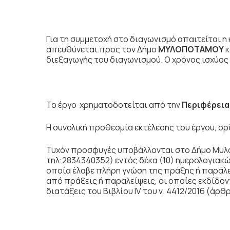
Για τη συμμετοχή στο διαγωνισμό απαιτείται 
απευθύνεται προς τον Δήμο
ΜΥΛΟΠΟΤΑΜΟΥ
κ
διεξαγωγής του διαγωνισμού. Ο χρόνος ισχύο
Το έργο χρηματοδοτείται από την
Περιφέρεια
Η συνολική προθεσμία εκτέλεσης του έργου, ορ
Τυχόν προσφυγές υποβάλλονται στο Δήμο Μυλ
τηλ:2834340352) εντός δέκα (10) ημερολογιακώ
οποία έλαβε πλήρη γνώση της πράξης ή παράλ
από πράξεις ή παραλείψεις, οι οποίες εκδίδοντ
διατάξεις του Βιβλίου IV του ν. 4412/2016 (άρθ