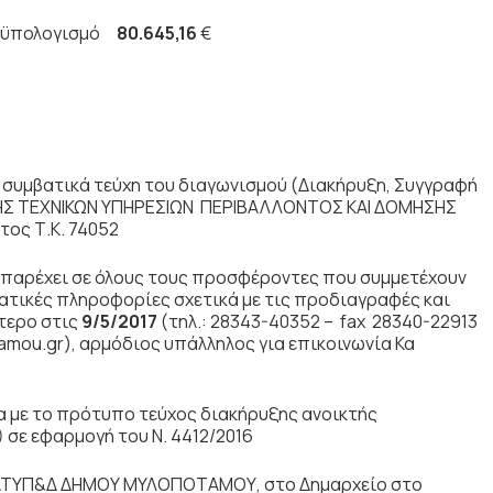
ϋπολογισμό
80.645,16
€
 συμβατικά τεύχη του διαγωνισμού (Διακήρυξη, Συγγραφή
ΣΗΣ ΤΕΧΝΙΚΩΝ ΥΠΗΡΕΣΙΩΝ ΠΕΡΙΒΑΛΛΟΝΤΟΣ ΚΑΙ ΔΟΜΗΣΗΣ
ος Τ.Κ. 74052
 παρέχει σε όλους τους προσφέροντες που συμμετέχουν
τικές πληροφορίες σχετικά με τις προδιαγραφές και
τερο στις
9/5/2017
(τηλ.: 28343-40352 – fax 28340-22913
amou.gr), αρμόδιος υπάλληλος για επικοινωνία Κα
α με το πρότυπο τεύχος διακήρυξης ανοικτής
 σε εφαρμογή του Ν. 4412/2016
ς ΔΤΥΠ&Δ ΔΗΜΟΥ ΜΥΛΟΠΟΤΑΜΟΥ, στο Δημαρχείο στο