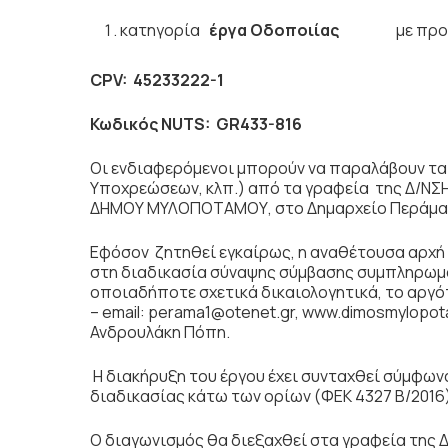
κατηγορία
έργα Οδοποιίας
με προ
CPV
: 45233222-1
Κωδικός
NUTS
:
GR433-816
Οι ενδιαφερόμενοι μπορούν να παραλάβουν τα
Υποχρεώσεων, κλπ.) από τα γραφεία της Δ/Ν
ΔΗΜΟΥ ΜΥΛΟΠΟΤΑΜΟΥ, στο Δημαρχείο Περάματ
Εφόσον ζητηθεί εγκαίρως, η αναθέτουσα αρχή
στη διαδικασία σύναψης σύμβασης συμπληρωμα
οποιαδήποτε σχετικά δικαιολογητικά, το αργό
– email: perama1@otenet.gr, www.dimosmylopot
Ανδρουλάκη Πόπη.
Η διακήρυξη του έργου έχει συνταχθεί σύμφων
διαδικασίας κάτω των ορίων (ΦΕΚ 4327 Β/2016)
Ο διαγωνισμός θα διεξαχθεί στα γραφεία τη