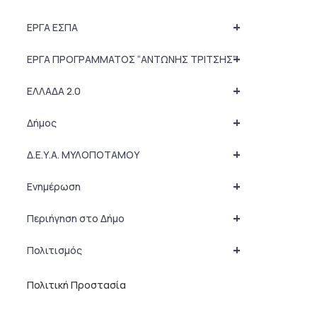
+
ΕΡΓΑ ΕΣΠΑ
+
ΕΡΓΑ ΠΡΟΓΡΑΜΜΑΤΟΣ “ΑΝΤΩΝΗΣ ΤΡΙΤΣΗΣ”
+
ΕΛΛΑΔΑ 2.0
+
Δήμος
+
Δ.Ε.Υ.Α. ΜΥΛΟΠΟΤΑΜΟΥ
+
Ενημέρωση
+
Περιήγηση στο Δήμο
+
Πολιτισμός
Πολιτική Προστασία