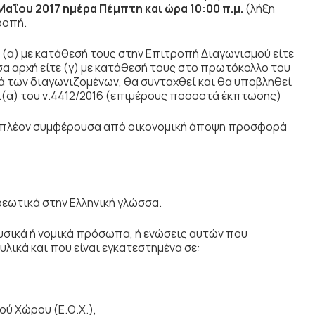
 Μαΐου 2017 ημέρα Πέμπτη
και ώρα 10:00 π.μ.
(λήξη
ροπή.
(α) με κατάθεσή τους στην Επιτροπή Διαγωνισμού είτε
α αρχή είτε (γ) με κατάθεσή τους στο πρωτόκολλο του
των διαγωνιζομένων, θα συνταχθεί και θα υποβληθεί
.(α) του ν.4412/2016 (επιμέρους ποσοστά έκπτωσης)
ι η πλέον συμφέρουσα από οικονομική άποψη προσφορά
εωτικά στην Ελληνική γλώσσα.
υσικά ή νομικά πρόσωπα, ή ενώσεις αυτών που
λικά και που είναι εγκατεστημένα σε:
ού Χώρου (Ε.Ο.Χ.),