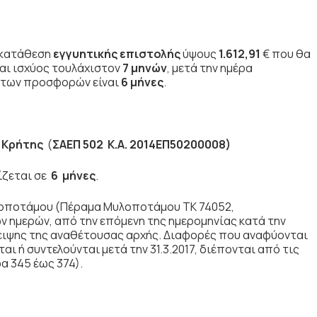
η κατάθεση
εγγυητικής επιστολής
ύψους
1.612,91
€ που θα
αι ισχύος τουλάχιστον
7 μηνών
, μετά την ημέρα
ς των προσφορών είναι
6 μήνες
.
 Κρήτης
(
ΣΑΕΠ 502 Κ.Α. 2014ΕΠ50200008)
ίζεται σε
6 μήνες
.
οποτάμου (Πέραμα Μυλοποτάμου ΤΚ 74052,
ν ημερών, από την επόμενη της ημερομηνίας κατά την
ειψης της αναθέτουσας αρχής. Διαφορές που αναφύονται
αι ή συντελούνται μετά την 31.3.2017, διέπονται από τις
ρα 345 έως 374).