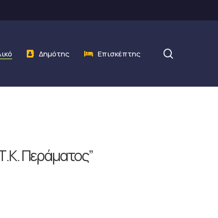
search
λικό
Δημότης
Επισκέπτης
Τ.Κ. Περάματος”