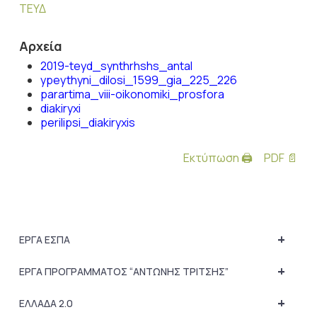
ΤΕΥΔ
Αρχεία
2019-teyd_synthrhshs_antal
ypeythyni_dilosi_1599_gia_225_226
parartima_viii-oikonomiki_prosfora
diakiryxi
perilipsi_diakiryxis
Εκτύπωση 🖨
PDF 📄
+
ΕΡΓΑ ΕΣΠΑ
+
ΕΡΓΑ ΠΡΟΓΡΑΜΜΑΤΟΣ “ΑΝΤΩΝΗΣ ΤΡΙΤΣΗΣ”
+
ΕΛΛΑΔΑ 2.0