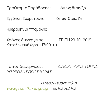
Προθεσμία Παράδοσης: όπως διακ/ξη
Εγγύηση Συμμετοχής: όπως διακ/ξη
Ημερομηνία Υποβολής
Χρόνος διενέργειας: ΤΡΊΤΗ 29-10- 2019 .–
Καταληκτική ώρα : 17:00 μ.μ.
Τόπος διενέργειας:
ΔΙΑΔΙΚΤΥΑΚΟΣ ΤΟΠΟΣ
ΥΠΟΒΟΛΗΣ ΠΡΟΣΦΟΡΑΣ :
Η Διαδικτυακή πύλη
www.promitheus.gov.gr
του Ε.Σ.Η.ΔΗ.Σ.