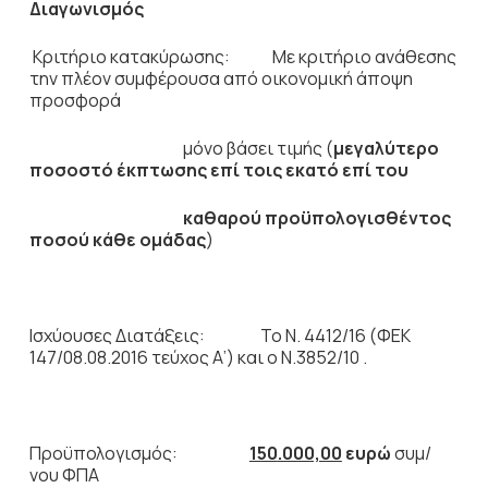
Διαγωνισμός
Κριτήριο κατακύρωσης: Με κριτήριο ανάθεσης
την πλέον συμφέρουσα από οικονομική άποψη
προσφορά
μόνο βάσει τιμής (
μεγαλύτερο
ποσοστό έκπτωσης επί τοις εκατό επί του
καθαρού προϋπολογισθέντος
ποσού κάθε ομάδας
)
Ισχύουσες Διατάξεις: Το Ν. 4412/16 (ΦΕΚ
147/08.08.2016 τεύχος Α’) και ο Ν.3852/10 .
Προϋπολογισμός:
150
.000,00
ευρώ
συμ/
νου ΦΠΑ