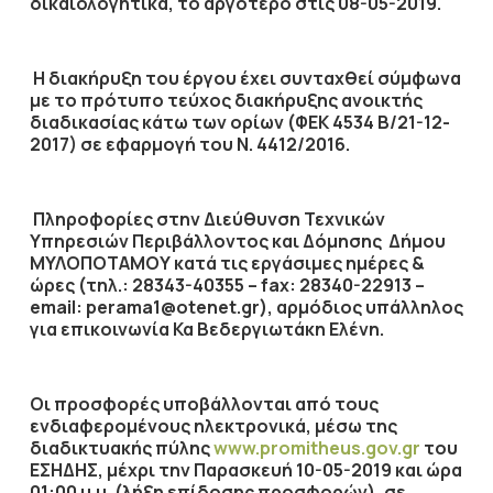
δικαιολογητικά, το αργότερο στις
08-05-2019
.
Η διακήρυξη του έργου έχει συνταχθεί σύμφωνα
με το πρότυπο τεύχος διακήρυξης ανοικτής
διαδικασίας κάτω των ορίων (ΦΕΚ 4534 Β/21-12-
2017) σε εφαρμογή του Ν. 4412/2016.
Πληροφορίες στην Διεύθυνση Τεχνικών
Υπηρεσιών Περιβάλλοντος και Δόμησης Δήμου
ΜΥΛΟΠΟΤΑΜΟΥ κατά τις εργάσιμες ημέρες &
ώρες (τηλ.: 28343-40355 – fax: 28340-22913 –
email: perama1@otenet.gr), αρμόδιος υπάλληλος
για επικοινωνία Κα Βεδεργιωτάκη Ελένη.
Οι προσφορές υποβάλλονται από τους
ενδιαφερομένους ηλεκτρονικά, μέσω της
διαδικτυακής πύλης
www.promitheus.gov.gr
του
ΕΣΗΔΗΣ,
μέχρι την Παρασκευή 10-05-2019
και ώρα
01:00 μ.μ.
(λήξη επίδοσης προσφορών), σε