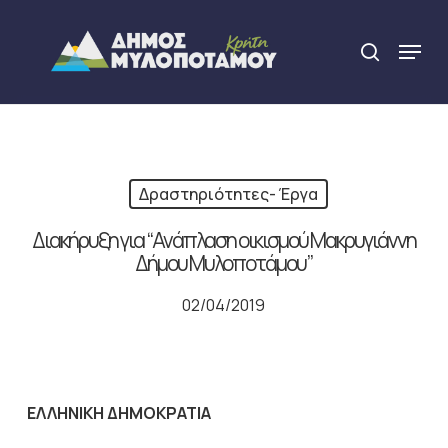
Skip
to
Menu
search
main
Close
content
Menu
Δραστηριότητες- Έργα
Διακήρυξη για “Ανάπλαση οικισμού Μακρυγιάννη
Δήμου Μυλοποτάμου”
02/04/2019
ΕΛΛΗΝΙΚΗ ΔΗΜΟΚΡΑΤΙΑ