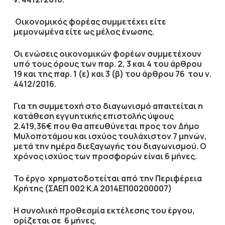
Οικονομικός φορέας συμμετέχει είτε
μεμονωμένα είτε ως μέλος ένωσης.
Οι ενώσεις
οικονομικών φορέων συμμετέχουν
υπό τους όρους των παρ. 2, 3 και 4 του άρθρου
19 και της παρ. 1 (ε) και 3 (β) του άρθρου 76 του ν.
4412/2016.
Για τη συμμετοχή στο διαγωνισμό απαιτείται η
κατάθεση
εγγυητικής επιστολής
ύψους
2.419,36€
που θα απευθύνεται προς τον
Δήμο
Μυλοποτάμου
και ισχύος τουλάχιστον
7 μηνών
,
μετά την ημέρα διεξαγωγής του διαγωνισμού. Ο
χρόνος ισχύος των προσφορών είναι
6 μήνες
.
Το έργο χρηματοδοτείται από την
Περιφέρεια
Κρήτης (ΣΑΕΠ 002 Κ.Α 2014ΕΠ00200007)
Η συνολική προθεσμία εκτέλεσης του έργου,
ορίζεται σε
6 μήνες
.