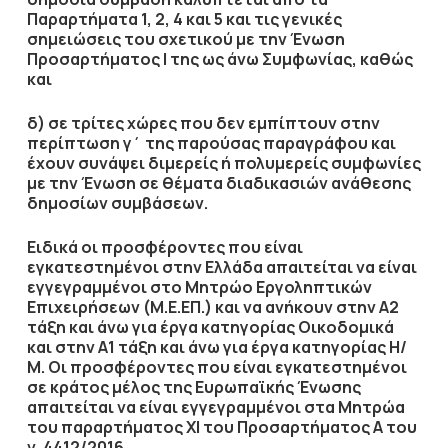
Παραρτήματα 1, 2, 4 και 5 και τις γενικές
σημειώσεις του σχετικού με την Ένωση
Προσαρτήματος I της ως άνω Συμφωνίας, καθώς
και
δ) σε τρίτες χώρες που δεν εμπίπτουν στην
περίπτωση γ΄ της παρούσας παραγράφου και
έχουν συνάψει διμερείς ή πολυμερείς συμφωνίες
με την Ένωση σε θέματα διαδικασιών ανάθεσης
δημοσίων συμβάσεων.
Ειδικά οι προσφέροντες που είναι
εγκατεστημένοι στην Ελλάδα απαιτείται να είναι
εγγεγραμμένοι στο Μητρώο Εργοληπτικών
Επιχειρήσεων (Μ.Ε.ΕΠ.) και να ανήκουν στην
A
2
τάξη και άνω για έργα κατηγορίας Οικοδομικά
και στην
A
1 τάξη και άνω για έργα κατηγορίας Η/
Μ
. Οι προσφέροντες που είναι εγκατεστημένοι
σε κράτος μέλος της Ευρωπαϊκής Ένωσης
απαιτείται να είναι εγγεγραμμένοι στα Μητρώα
του παραρτήματος ΧΙ του Προσαρτήματος Α του
ν. 4412/2016.