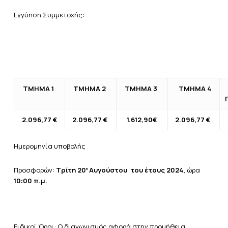
Εγγύηση Συμμετοχής:
ΤΜΗΜΑ 1
ΤΜΗΜΑ 2
ΤΜΗΜΑ 3
ΤΜΗΜΑ 4
2.096,77
€
2.096,77
€
1.612,90
€
2.096,77
€
Ημερομηνία υποβολής
Προσφορών:
Τρίτη 20
Αυγούστου
του έτους
2024
, ώρα
η
10:00 π.μ.
Ειδικοί Όροι: Ο διαγωνισμός αφορά στην προμήθεια