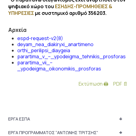
ψηφιακό χώρο του
ΕΣΗΔΗΣ-ΠΡΟΜΗΘΕΙΕΣ &
ΥΠΗΡΕΣΙΕΣ
με συστημικό αριθμό 356203.
Αρχεία
espd-request-v2(8)
deyam_nea_diakiryxi_anartimeno
orthi_perilipsi_diaygeia
parartima_v_–_ypodeigma_tehnikis_prosforas
parartima_vii_–
_ypodeigma_oikonomikis_prosforas
Εκτύπωση 🖨
PDF 📄
+
ΕΡΓΑ ΕΣΠΑ
+
ΕΡΓΑ ΠΡΟΓΡΑΜΜΑΤΟΣ “ΑΝΤΩΝΗΣ ΤΡΙΤΣΗΣ”