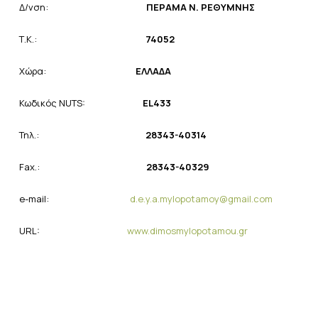
Δ/νση:
ΠΕΡΑΜΑ Ν. ΡΕΘΥΜΝΗΣ
Τ.Κ.:
74052
Χώρα:
ΕΛΛΑΔΑ
Κωδικός NUTS:
EL
433
Τηλ.:
28343-40314
Fax.:
28343-40329
e-mail:
d.e.y.a.mylopotamoy@gmail.com
URL:
www.dimosmylopotamou.gr