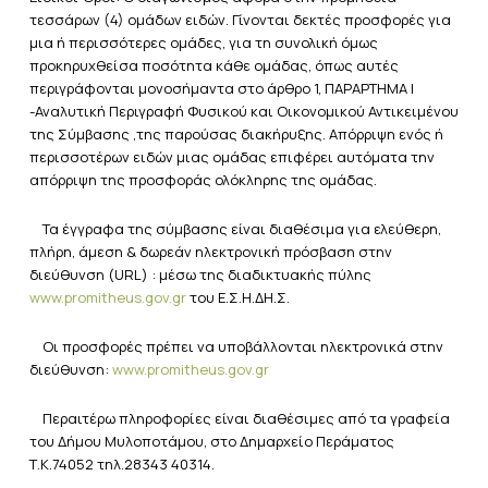
τεσσάρων (4) ομάδων ειδών. Γίνονται δεκτές προσφορές για
μια ή περισσότερες ομάδες, για τη συνολική όμως
προκηρυχθείσα ποσότητα κάθε ομάδας, όπως αυτές
περιγράφονται μονοσήμαντα στο άρθρο 1, ΠΑΡΑΡΤΗΜΑ Ι
-Αναλυτική Περιγραφή Φυσικού και Οικονομικού Αντικειμένου
της Σύμβασης ,της παρούσας διακήρυξης. Απόρριψη ενός ή
περισσοτέρων ειδών μιας ομάδας επιφέρει αυτόματα την
απόρριψη της προσφοράς ολόκληρης της ομάδας.
Τα έγγραφα της σύμβασης είναι διαθέσιμα για ελεύθερη,
πλήρη, άμεση & δωρεάν ηλεκτρονική πρόσβαση στην
διεύθυνση (URL) : μέσω της διαδικτυακής πύλης
www.promitheus.gov.gr
του Ε.Σ.Η.ΔΗ.Σ.
Οι προσφορές πρέπει να υποβάλλονται ηλεκτρονικά στην
διεύθυνση:
www.promitheus.gov.gr
Περαιτέρω πληροφορίες είναι διαθέσιμες από τα γραφεία
του Δήμου Μυλοποτάμου, στο Δημαρχείο Περάματος
Τ.Κ.74052 τηλ.28343 40314.