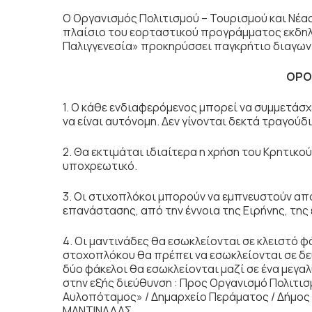
Ο Οργανισμός Πολιτισμού – Τουρισμού και Νέ
πλαίσιο του εορταστικού προγράμματος εκδηλ
Παλιγγενεσία» προκηρύσσει παγκρήτιο διαγωνι
ΟΡΟ
1. Ο κάθε ενδιαφερόμενος μπορεί να συμμετάσχ
να είναι αυτόνομη. Δεν γίνονται δεκτά τραγούδ
2. Θα εκτιμάται ιδιαίτερα η χρήση του Κρητικ
υποχρεωτικό.
3. Οι στιχοπλόκοι μπορούν να εμπνευστούν από 
επανάστασης, από την έννοια της Ειρήνης, της 
4. Οι μαντινάδες θα εσωκλείονται σε κλειστό φ
στοχοπλόκου θα πρέπει να εσωκλείονται σε δεύ
δύο φάκελοι θα εσωκλείονται μαζί σε ένα μεγ
στην εξής διεύθυνση : Προς Οργανισμό Πολιτι
Αυλοπόταμος» / Δημαρχείο Περάματος / Δήμος 
ΜΑΝΤΙΝΑΔΑΣ.