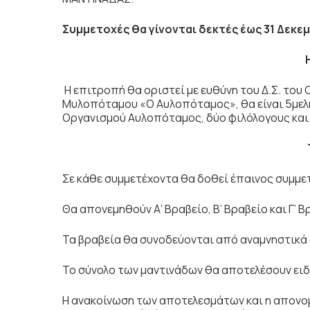
Συμμετοχές θα γίνονται δεκτές έως 31 Δεκε
Η επιτροπή θα οριστεί με ευθύνη του Δ.Σ. του
Μυλοπόταμου «Ο Αυλοπόταμος», θα είναι 5μελή
Οργανισμού Αυλοπόταμος, δύο φιλόλογους και 
Σε κάθε συμμετέχοντα θα δοθεί έπαινος συμμε
Θα απονεμηθούν Α’ Βραβείο, Β’ Βραβείο και Γ’ Β
Τα βραβεία θα συνοδεύονται από αναμνηστικά 
Το σύνολο των μαντινάδων θα αποτελέσουν ειδ
Η ανακοίνωση των αποτελεσμάτων και η απονομ