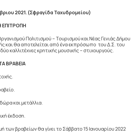
μβριου 2021. (Σφραγίδα Ταχυδρομείου)
Η ΕΠΙΤΡΟΠΗ
 Οργανισμού Πολιτισμού – Τουρισμού και Νέας Γενιάς Δήμου
ς και θα αποτελείται από ένα εκπρόσωπο του Δ.Σ. του
δύο καλλιτέχνες κρητικής μουσικής – στιχουργούς.
ΤΑ ΒΡΑΒΕΙΑ
τοχής.
ραβείο.
δώρα και μετάλλια.
ική έκδοση.
ή των βραβείων θα γίνει το Σάββατο 15 Ιανουαρίου 2022