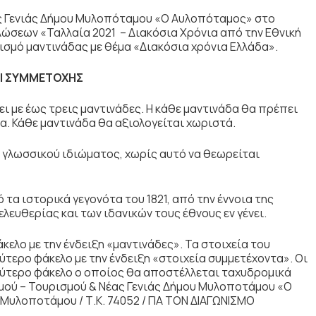
ας Γενιάς Δήμου Μυλοπόταμου «Ο Αυλοπόταμος» στο
ώσεων «Ταλλαία 2021 – Διακόσια Χρόνια από την Εθνική
σμό μαντινάδας με θέμα «Διακόσια χρόνια Ελλάδα».
Ι ΣΥΜΜΕΤΟΧΗΣ
ει με έως τρεις μαντινάδες. Η κάθε μαντινάδα θα πρέπει
ια. Κάθε μαντινάδα θα αξιολογείται χωριστά.
ού γλωσσικού ιδιώματος, χωρίς αυτό να θεωρείται
τα ιστορικά γεγονότα του 1821, από την έννοια της
ελευθερίας και των ιδανικών τους έθνους εν γένει.
άκελο με την ένδειξη «μαντινάδες». Τα στοιχεία του
τερο φάκελο με την ένδειξη «στοιχεία συμμετέχοντα». Οι
αλύτερο φάκελο ο οποίος θα αποστέλλεται ταχυδρομικά
σμού – Τουρισμού & Νέας Γενιάς Δήμου Μυλοποτάμου «Ο
Μυλοποτάμου / Τ.Κ. 74052 / ΓΙΑ ΤΟΝ ΔΙΑΓΩΝΙΣΜΟ