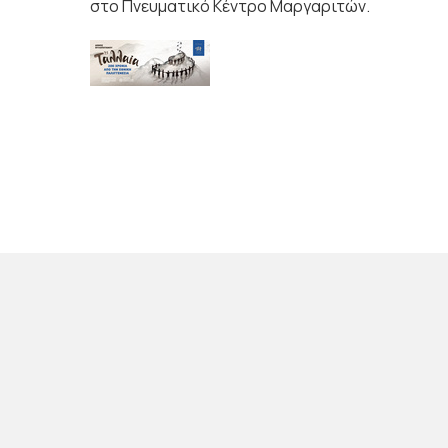
στο Πνευματικό Κέντρο Μαργαριτών.