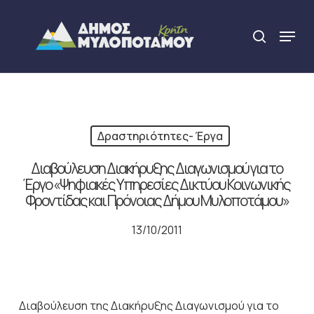
Skip
to
Menu
search
main
Close
content
Menu
Δραστηριότητες- Έργα
Διαβούλευση Διακήρυξης Διαγωνισμού για το
Έργο «Ψηφιακές Υπηρεσίες Δικτύου Κοινωνικής
Φροντίδας και Πρόνοιας Δήμου Μυλοποτάμου»
13/10/2011
Διαβούλευση της Διακήρυξης Διαγωνισμού για το