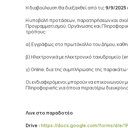
Η διαβούλευση θα διεξαχθεί από τις
9/9/2025
Η υποβολή προτάσεων, παρατηρήσεων και σχολ
Προγραμματισμού, Οργάνωσης και Πληροφορικής
τρόπους:
α) Εγγράφως στο πρωτόκολλο του Δήμου, καθημ
β) Ηλεκτρονικά με ηλεκτρονικό ταχυδρομείο (e
γ) Online, δια της συμπλήρωσης της παρακάτ
Οι ενδιαφερόμενοι μπορούν να επικοινωνούν 
Πληροφορικής για όποια περαιτέρω διευκρίνι
Λινκ στο παραδοτέο
Drive
:
https
://
docs
.
google
.
com
/
forms
/
d
/
e
/1