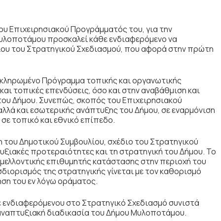
υ Επιχειρησιακού Προγράμματός του, για την
Μυλοποτάμου προσκαλεί κάθε ενδιαφερόμενο να
δίου του Στρατηγικού Σχεδιασμού, που αφορά στην πρώτη
οκληρωμένο Πρόγραμμα τοπικής και οργανωτικής
αι τοπικές επενδύσεις, όσο και στην αναβάθμιση και
του Δήμου. Συνεπώς, σκοπός του Επιχειρησιακού
λλά και εσωτερικής ανάπτυξης του Δήμου, σε εναρμόνιση
σε τοπικό και εθνικό επίπεδο.
ση του Δημοτικού Συμβουλίου, σχέδιο του Στρατηγικού
υξιακές προτεραιότητες και τη στρατηγική του Δήμου. Το
 μελλοντικής επιθυμητής κατάστασης στην περιοχή του
σδιορισμός της στρατηγικής γίνεται με τον καθορισμό
ηση του εν λόγω οράματος.
 ενδιαφερόμενου στο Στρατηγικό Σχεδιασμό συνιστά
 αναπτυξιακή διαδικασία του Δήμου Μυλοποτάμου.