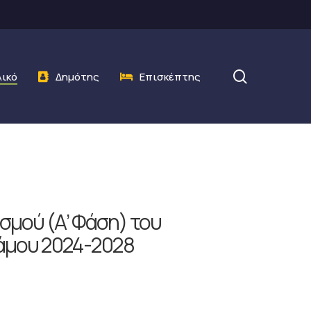
search
λικό
Δημότης
Επισκέπτης
σμού (Α’ Φάση) του
άμου 2024-2028