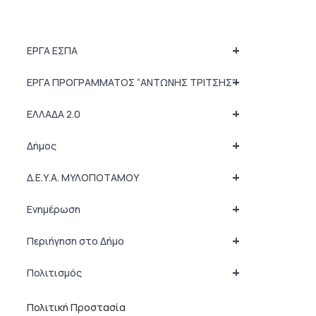
+
ΕΡΓΑ ΕΣΠΑ
+
ΕΡΓΑ ΠΡΟΓΡΑΜΜΑΤΟΣ “ΑΝΤΩΝΗΣ ΤΡΙΤΣΗΣ”
+
ΕΛΛΑΔΑ 2.0
+
Δήμος
+
Δ.Ε.Υ.Α. ΜΥΛΟΠΟΤΑΜΟΥ
+
Ενημέρωση
+
Περιήγηση στο Δήμο
+
Πολιτισμός
Πολιτική Προστασία