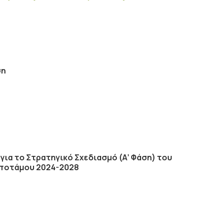
ση
ια το Στρατηγικό Σχεδιασμό (Α’ Φάση) του
ποτάμου 2024-2028