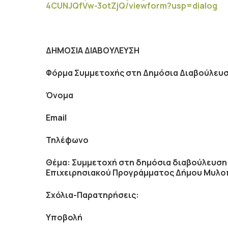
4
CUNJQfVw
-3
otZjQ
/
viewform
?
usp
=
dialog
ΔΗΜΟΣΙΑ ΔΙΑΒΟΥΛΕΥΣΗ
Φόρμα Συμμετοχής στη Δημόσια Διαβούλευ
Όνομα
Email
Τηλέφωνο
Θέμα: Συμμετοχή στη δημόσια διαβούλευση γ
Επιχειρησιακού Προγράμματος Δήμου Μυλο
Σχόλια-Παρατηρήσεις:
Υποβολή