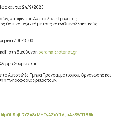
έως και τις
24/9/2025
ίων, υπόψιν του Αυτοτελούς Τμήματος
 θα είναι εφικτή με τους κάτωθι εναλλακτικούς
ερινά 7.30-15.00
mail) στη διεύθυνση
perama1@otenet.gr
ω Φόρμα Συμμετοχής
με το Αυτοτελές Τμήμα Προγραμματισμού, Οργάνωσης και
ση ή πληροφορία χρειαστούν.
FAIpQLScjLDY
24
SrMHTyAZdYTVijo
4
z
3
WTtB
6
k
-