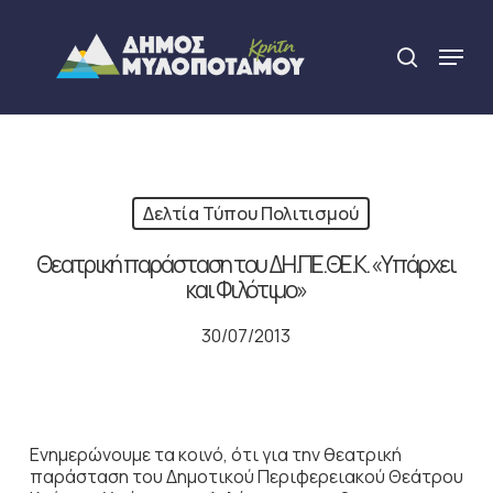
Skip
to
Menu
search
main
Close
content
Menu
Δελτία Τύπου Πολιτισμού
Θεατρική παράσταση του ΔΗ.ΠΕ.ΘΕ.Κ. «Υπάρχει
και Φιλότιμο»
30/07/2013
Ενημερώνουμε τα κοινό, ότι για την θεατρική
παράσταση του Δημοτικού Περιφερειακού Θεάτρου