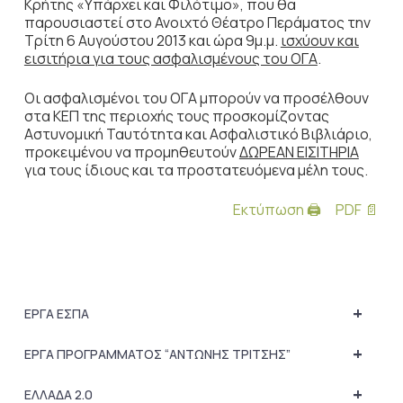
Κρήτης «Υπάρχει και Φιλότιμο», που θα
παρουσιαστεί στο Ανοιχτό Θέατρο Περάματος την
Τρίτη 6 Αυγούστου 2013 και ώρα 9μ.μ.
ισχύουν και
εισιτήρια για τους ασφαλισμένους του ΟΓΑ
.
Οι ασφαλισμένοι του ΟΓΑ μπορούν να προσέλθουν
στα ΚΕΠ της περιοχής τους προσκομίζοντας
Αστυνομική Ταυτότητα και Ασφαλιστικό Βιβλιάριο,
προκειμένου να προμηθευτούν
ΔΩΡΕΑΝ ΕΙΣΙΤΗΡΙΑ
για τους ίδιους και τα προστατευόμενα μέλη τους.
Εκτύπωση 🖨
PDF 📄
+
ΕΡΓΑ ΕΣΠΑ
+
ΕΡΓΑ ΠΡΟΓΡΑΜΜΑΤΟΣ “ΑΝΤΩΝΗΣ ΤΡΙΤΣΗΣ”
+
ΕΛΛΑΔΑ 2.0