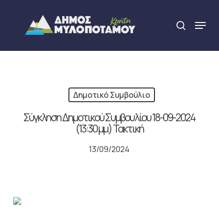
Skip
to
Menu
search
main
Close
content
Menu
Δημοτικό Συμβούλιο
Σύγκληση Δημοτικού Συμβουλίου 18-09-2024
(13:30 μμ) Τακτική
13/09/2024