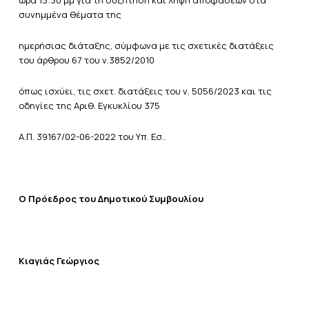
ώρα 13:30 μμ για τη συζήτηση και λήψη αποφάσεων στα
συνημμένα θέματα της
ημερήσιας διάταξης, σύμφωνα με τις σχετικές διατάξεις
του άρθρου 67 του ν.3852/2010
όπως ισχύει, τις σχετ. διατάξεις του ν. 5056/2023 και τις
οδηγίες της Αριθ. Εγκυκλίου 375
Α.Π. 39167/02-06-2022 του Υπ. Εσ..
Ο Πρόεδρος του Δημοτικού Συμβουλίου
Κιαγιάς Γεώργιος