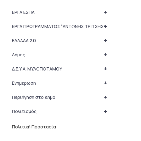
+
ΕΡΓΑ ΕΣΠΑ
+
ΕΡΓΑ ΠΡΟΓΡΑΜΜΑΤΟΣ “ΑΝΤΩΝΗΣ ΤΡΙΤΣΗΣ”
+
ΕΛΛΑΔΑ 2.0
+
Δήμος
+
Δ.Ε.Υ.Α. ΜΥΛΟΠΟΤΑΜΟΥ
+
Ενημέρωση
+
Περιήγηση στο Δήμο
+
Πολιτισμός
Πολιτική Προστασία