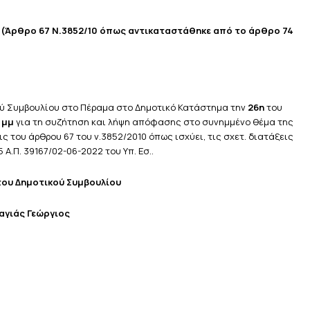
(Άρθρο 67 Ν.3852/10
όπως αντικαταστάθηκε από το άρθρο 74
ύ Συμβουλίου στο Πέραμα στο Δημοτικό Κατάστημα την
26η
του
0 μμ
για τη συζήτηση
και λήψη απόφασης στο συνημμένο θέμα της
 του άρθρου 67 του ν.3852/2010 όπως ισχύει, τις σχετ. διατάξεις
 Α.Π. 39167/02-06-2022 του Υπ. Εσ..
ου Δημοτικού Συμβουλίου
αγιάς Γεώργιος