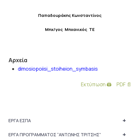
Παπαδουράκης Κωνσταντίνος
Μηχ/γος Μηχανικός ΤΕ
Αρχεία
dimosiopoiisi_stoiheion_symbasis
Εκτύπωση 🖨
PDF 📄
+
ΕΡΓΑ ΕΣΠΑ
+
ΕΡΓΑ ΠΡΟΓΡΑΜΜΑΤΟΣ “ΑΝΤΩΝΗΣ ΤΡΙΤΣΗΣ”