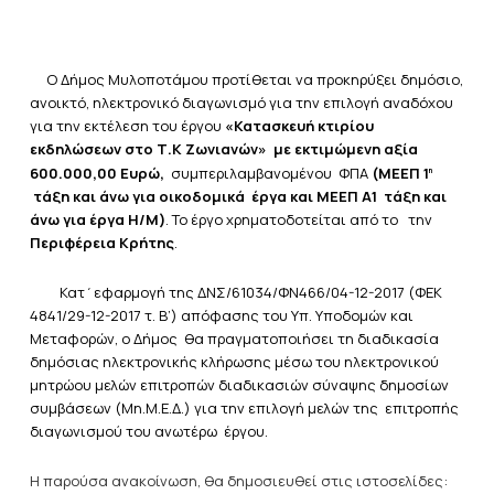
Ο Δήμος Μυλοποτάμου προτίθεται να προκηρύξει δημόσιο,
ανοικτό, ηλεκτρονικό διαγωνισμό για την επιλογή αναδόχου
για την εκτέλεση του έργου
«Κατασκευή κτιρίου
εκδηλώσεων στο Τ.Κ Ζωνιανών» με εκτιμώμενη αξία
600.000,00 Ευρώ
,
συμπεριλαμβανομένου ΦΠΑ
(ΜΕΕΠ 1
η
τάξη και άνω για οικοδομικά έργα και ΜΕΕΠ Α1 τάξη και
άνω για έργα Η/Μ)
. Το έργο χρηματοδοτείται από το την
Περιφέρεια Κρήτης
.
Κατ΄εφαρμογή της ΔΝΣ/61034/ΦΝ466/04-12-2017 (ΦΕΚ
4841/29-12-2017 τ. Β’) απόφασης του Υπ. Υποδομών και
Μεταφορών, ο Δήμος θα πραγματοποιήσει τη διαδικασία
δημόσιας ηλεκτρονικής κλήρωσης μέσω του ηλεκτρονικού
μητρώου μελών επιτροπών διαδικασιών σύναψης δημοσίων
συμβάσεων (Μη.Μ.Ε.Δ.) για την επιλογή μελών της επιτροπής
διαγωνισμού του ανωτέρω έργου.
Η παρούσα ανακοίνωση, θα δημοσιευθεί στις ιστοσελίδες: