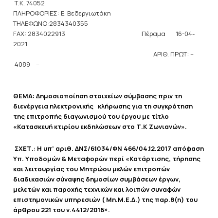
Τ.Κ. 74052
ΠΛΗΡΟΦΟΡΙΕΣ: Ε. Βεδεργιωτάκη
ΤΗΛΕΦΩΝΟ:2834340355
FAX: 2834022913
Πέραμα 16-04-
2021
ΑΡΙΘ. ΠΡΩΤ: –
4089 –
ΘΕΜΑ: Δημοσιοποίηση στοιχείων σύμβασης πριν τη
διενέργεια ηλεκτρονικής κλήρωσης για τη συγκρότηση
της επιτροπής διαγωνισμού του έργου με τίτλο
«Κατασκευή κτιρίου εκδηλώσεων στο Τ.Κ Ζωνιανών».
ΣΧΕΤ.: Η υπ’ αριθ. ΔΝΣ/61034/ΦΝ 466/04.12.2017 απόφαση
Υπ. Υποδομών & Μεταφορών περί «Κατάρτισης, τήρησης
και λειτουργίας του Μητρώου μελών επιτροπών
διαδικασιών σύναψης δημοσίων συμβάσεων έργων,
μελετών και παροχής τεχνικών και λοιπών συναφών
επιστημονικών υπηρεσιών ( Μη.Μ.Ε.Δ.) της παρ.8(η) του
άρθρου 221 του ν.4412/2016».