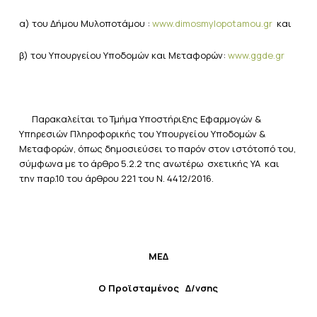
α) του Δήμου Μυλοποτάμου :
www.dimosmylopotamou.gr
και
β) του Υπουργείου Υποδομών και Μεταφορών:
www.ggde.gr
Παρακαλείται το Τμήμα Υποστήριξης Εφαρμογών &
Υπηρεσιών Πληροφορικής του Υπουργείου Υποδομών &
Μεταφορών, όπως δημοσιεύσει το παρόν στον ιστότοπό του,
σύμφωνα με το άρθρο 5.2.2 της ανωτέρω σχετικής ΥΑ και
την παρ.10 του άρθρου 221 του Ν. 4412/2016.
ΜΕΔ
Ο Προϊσταμένος Δ/νσης