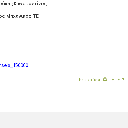
άκης Κωνσταντίνος
ος Μηχανικός ΤΕ
ynseis_150000
Εκτύπωση 🖨
PDF 📄