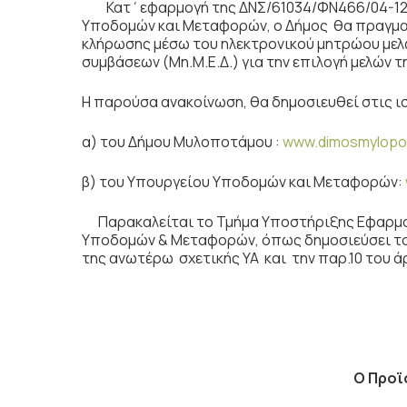
Κατ΄εφαρμογή της ΔΝΣ/61034/ΦΝ466/04-12-201
Υποδομών και Μεταφορών, ο Δήμος θα πραγματ
κλήρωσης μέσω του ηλεκτρονικού μητρώου με
συμβάσεων (Μη.Μ.Ε.Δ.) για την επιλογή μελών
Η παρούσα ανακοίνωση, θα δημοσιευθεί στις ι
α) του Δήμου Μυλοποτάμου :
www.dimosmylopo
β) του Υπουργείου Υποδομών και Μεταφορών:
Παρακαλείται το Τμήμα Υποστήριξης Εφαρμο
Υποδομών & Μεταφορών, όπως δημοσιεύσει το 
της ανωτέρω σχετικής ΥΑ και την παρ.10 του ά
Ο Προϊ