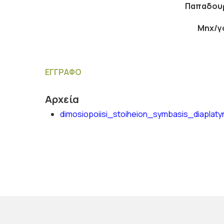
Παπαδουρ
Μηχ/γ
ΕΓΓΡΑΦΟ
Αρχεία
dimosiopoiisi_stoiheion_symbasis_diaplat