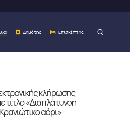
search
λικό
Δημότης
Επισκέπτης
λεκτρονικής κλήρωσης
με τίτλο «Διαπλάτυνση
 Κρανιώτικο αόρι»