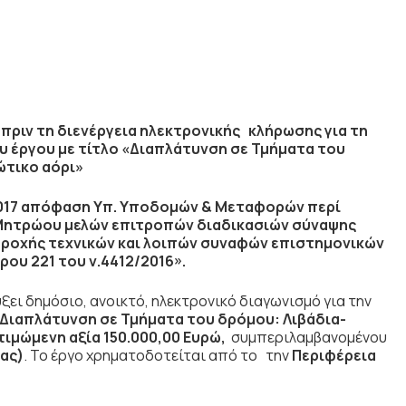
ριν τη διενέργεια ηλεκτρονικής κλήρωσης για τη
 έργου με τίτλο «Διαπλάτυνση σε Τμήματα του
ώτικο αόρι»
2.2017 απόφαση Υπ. Υποδομών & Μεταφορών περί
 Μητρώου μελών επιτροπών διαδικασιών σύναψης
αροχής τεχνικών και λοιπών συναφών επιστημονικών
ρου 221 του ν.4412/2016».
ι δημόσιο, ανοικτό, ηλεκτρονικό διαγωνισμό για την
Διαπλάτυνση σε Τμήματα του δρόμου: Λιβάδια-
τιμώμενη αξία
150.000,00 Ευρώ
,
συμπεριλαμβανομένου
ίας)
. Το έργο χρηματοδοτείται από το την
Περιφέρεια