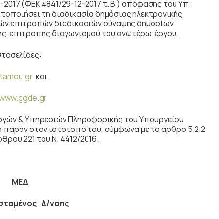
7 (ΦΕΚ 4841/29-12-2017 τ. Β’) απόφασης του Υπ.
οποιήσει τη διαδικασία δημόσιας ηλεκτρονικής
λών επιτροπών διαδικασιών σύναψης δημοσίων
 της επιτροπής διαγωνισμού του ανωτέρω έργου.
στοσελίδες:
tamou.gr
και
www.ggde.gr
γών & Υπηρεσιών Πληροφορικής του Υπουργείου
παρόν στον ιστότοπό του, σύμφωνα με το άρθρο 5.2.2
ρθρου 221 του Ν. 4412/2016.
ΜΕΔ
σταμένος Δ/νσης