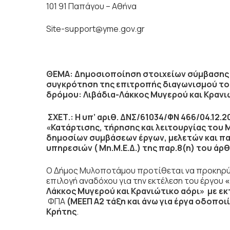
101 91 Παπάγου – Αθήνα
Site-support@yme.gov.gr
ΘΕΜΑ: Δημοσιοποίηση στοιχείων σύμβασης π
συγκρότηση της επιτροπής διαγωνισμού του
δρόμου: Λιβάδια-Λάκκος Μυγερού και Κρανι
ΣΧΕΤ.: Η υπ’ αριθ. ΔΝΣ/61034/ΦΝ 466/04.1
«Κατάρτισης, τήρησης και λειτουργίας του
δημοσίων συμβάσεων έργων, μελετών και π
υπηρεσιών ( Μη.Μ.Ε.Δ.) της παρ.8(η) του άρθ
Ο Δήμος Μυλοποτάμου προτίθεται να προκηρύξε
επιλογή αναδόχου για την εκτέλεση του έργου
«
Λάκκος Μυγερού και Κρανιώτικο αόρι»
με εκ
ΦΠΑ
(ΜΕΕΠ Α2 τάξη και άνω για έργα οδοποι
Κρήτης
.