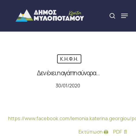
Skip
to
Menu
search
main
Close
content
Menu
Κ.Η.Φ.Η.
Δεν έχει η αγάπη σύνορα…
30/01/2020
https://www.facebook.com/lemonia.katerina.georgiou/
Εκτύπωση 🖨
PDF 📄