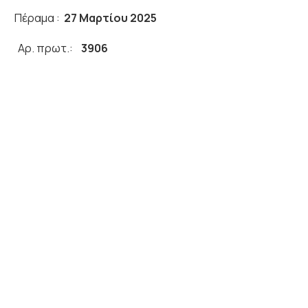
α :
27 Μαρτίου 2025
Σ
Αρ. πρωτ.:
3906