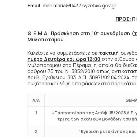
Email
:
mari.maria@0437.syzefxis.gov.gr
ΠΡΟΣ:
Π
Θ Ε Μ Α: Πρόσκληση στη 10
συνεδρίαση (
τ
η
Μυλοποτάμου.
Καλείστε να συμμετάσχετε σε
τακτική
συνεδρ
ημέρα Δευτέρα και ώρα 12:00
στην αίθουσα 
Μυλοποτάμου στο Πέραμα, η οποία θα διεξ
άρθρου 75 του Ν. 3852/2010 όπως αντικαταστ
Αριθ. Εγκύκλιου 303 Α.Π. 30971/02.04.2024 το
συζήτηση και λήψη αποφάσεων στα παρακάτω 
Α/Α
ΘΕΜΑ
1
«Τροποποίηση της Απόφ. 15/2025 Δ.Ε.
τριες των σχολικών μονάδων του Δ
2
΄Εγκριση μετακίνησης κα