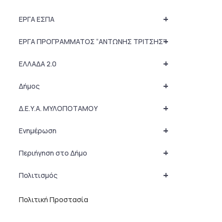
+
ΕΡΓΑ ΕΣΠΑ
+
ΕΡΓΑ ΠΡΟΓΡΑΜΜΑΤΟΣ “ΑΝΤΩΝΗΣ ΤΡΙΤΣΗΣ”
+
ΕΛΛΑΔΑ 2.0
+
Δήμος
+
Δ.Ε.Υ.Α. ΜΥΛΟΠΟΤΑΜΟΥ
+
Ενημέρωση
+
Περιήγηση στο Δήμο
+
Πολιτισμός
Πολιτική Προστασία