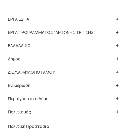
+
ΕΡΓΑ ΕΣΠΑ
+
ΕΡΓΑ ΠΡΟΓΡΑΜΜΑΤΟΣ “ΑΝΤΩΝΗΣ ΤΡΙΤΣΗΣ”
+
ΕΛΛΑΔΑ 2.0
+
Δήμος
+
Δ.Ε.Υ.Α. ΜΥΛΟΠΟΤΑΜΟΥ
+
Ενημέρωση
+
Περιήγηση στο Δήμο
+
Πολιτισμός
Πολιτική Προστασία