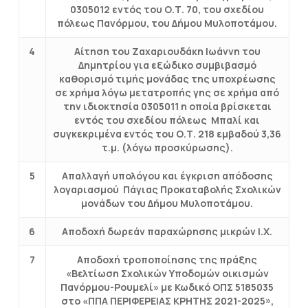
0305012 εντός του Ο.Τ. 70, του σχεδίου
πόλεως Πανόρμου, του Δήμου Μυλοποτάμου.
4
Αίτηση του Ζαχαριουδάκη Ιωάννη του
Δημητρίου για εξώδικο συμβιβασμό
καθορισμό τιμής μονάδας της υποχρέωσης
σε χρήμα λόγω μετατροπής γης σε χρήμα από
την ιδιοκτησία 0305011 η οποία βρίσκεται
εντός του σχεδίου πόλεως Μπαλί και
συγκεκριμένα εντός του Ο.Τ. 218 εμβαδού 3,36
τ.μ. (λόγω προσκύρωσης).
5
Απαλλαγή υπολόγου και έγκριση απόδοσης
λογαριασμού Πάγιας Προκαταβολής Σχολικών
μονάδων του Δήμου Μυλοποτάμου.
6
Αποδοχή δωρεάν παραχώρησης μικρών Ι.Χ.
7
Αποδοχή τροποποίησης της πράξης
«Βελτίωση Σχολικών Υποδομών οικισμών
Πανόρμου-Ρουμελί» με Κωδικό ΟΠΣ 5185035
στο «ΠΠΑ ΠΕΡΙΦΕΡΕΙΑΣ ΚΡΗΤΗΣ 2021-2025»,