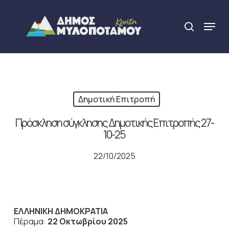
Skip
to
Menu
search
main
Close
content
Menu
Δημοτική Επιτροπή
Πρόσκληση σύγκλησης Δημοτικής Επιτροπής 27-
10-25
22/10/2025
ΕΛΛΗΝΙΚΗ ΔΗΜΟΚΡΑΤΙΑ
Πέραμα:
22 Οκτωβρίου 2025