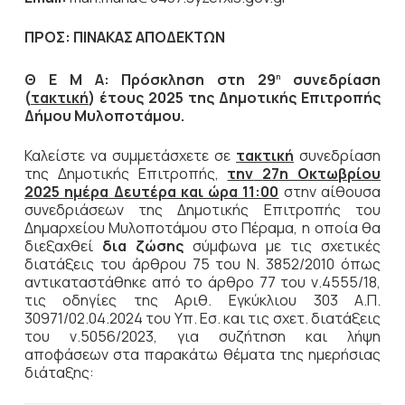
ΠΡΟΣ:
ΠΙΝΑΚΑΣ ΑΠΟΔΕΚΤΩΝ
Θ Ε Μ Α: Πρόσκληση στη 29
συνεδρίαση
η
(
τακτική
) έτους 2025 της Δημοτικής Επιτροπής
Δήμου Μυλοποτάμου.
Καλείστε να συμμετάσχετε σε
τακτική
συνεδρίαση
της Δημοτικής Επιτροπής,
την
27η Οκτωβρίου
2025 ημέρα Δευτέρα και ώρα 11:00
στην αίθουσα
συνεδριάσεων της Δημοτικής Επιτροπής του
Δημαρχείου Μυλοποτάμου στο Πέραμα, η οποία θα
διεξαχθεί
δια ζώσης
σύμφωνα με τις σχετικές
διατάξεις του άρθρου 75 του Ν. 3852/2010 όπως
αντικαταστάθηκε από το άρθρο 77 του ν.4555/18,
τις οδηγίες της Αριθ. Εγκύκλιου 303 Α.Π.
30971/02.04.2024 του Υπ. Εσ. και τις σχετ. διατάξεις
του ν.5056/2023, για συζήτηση και λήψη
αποφάσεων στα παρακάτω θέματα της ημερήσιας
διάταξης: