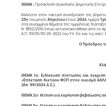
ΘΕΜΑ :
Πρόσκληση σύγκλησης Δημοτικής Επιτρ
Καλείστε στην τακτική συνεδρίαση της Δημοτ
23η
του μηνός
Απριλίου
έτους
2024
, ημέρα
Τρ
στα συνημμένα θέματα της ημερήσιας διάταξης
Ν. 3852/2010 όπως αντικαταστάθηκε από το άρθ
Α.Π. 39135/30-05-2022 του Υπ. Εσ. και τις σχετ.
Ο Πρόεδρος
τ
Κλά
ΘΕΜΑ 1ο:
Ειδίκευση πίστωσης και έγκρισ
«Επέκταση δικτύου ΦΟΠ στον οικισμό ΑΧΛ
(Απ. 99/2024 Δ.Σ.).
ΘΕΜΑ 2ο: Αίτηση για χορήγηση βεβαίωσης σε 
ΘΕΜΑ 3ο: Αίτηση για χορήγηση βεβαίωσης σε 