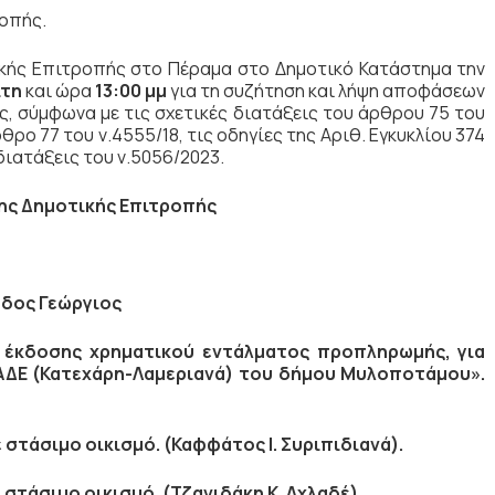
οπής.
ικής Επιτροπής στο Πέραμα στο Δημοτικό Κατάστημα την
ίτη
και ώρα
13:00 μμ
για τη συζήτηση και λήψη αποφάσεων
, σύμφωνα με τις σχετικές διατάξεις του άρθρου 75 του
ρο 77 του ν.4555/18, τις οδηγίες της Αριθ. Εγκυκλίου 374
 διατάξεις του ν.5056/2023.
ης Δημοτικής Επιτροπής
δος Γεώργιος
η έκδοσης χρηματικού εντάλματος προπληρωμής, για
ΑΔΕ (Κατεχάρη-Λαμεριανά) του δήμου Μυλοποτάμου».
στάσιμο οικισμό. (Καφφάτος Ι. Συριπιδιανά).
στάσιμο οικισμό. (Τζανιδάκη Κ. Αχλαδέ).