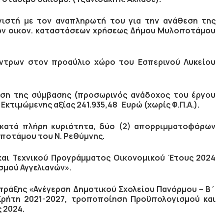
ιστή με τον αναπληρωτή του για την ανάθεση της
πών οικον. καταστάσεων χρήσεως Δήμου Μυλοποτάμου
ντρων στον προαύλιο χώρο του Εσπερινού Λυκείου
εση της σύμβασης (προσωρινός ανάδοχος του έργου
»
Εκτιμώμενης αξίας
241.935,48
Ευρώ (χωρίς Φ.Π.Α.).
κατά πλήρη κυριότητα, δύο (2) απορριμματοφόρων
ποτάμου του Ν. Ρεθύμνης.
αι Τεχνικού Προγράμματος Οικονομικού Έτους 2024
σμού Αγγελιανών».
ράξης «Ανέγερση Δημοτικού Σχολείου Πανόρμου – Β΄
Κρήτη 2021-2027,
τροποποίηση Προϋπολογισμού και
ς 2024
.