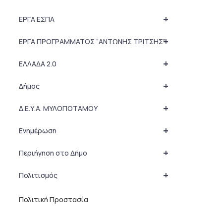
+
ΕΡΓΑ ΕΣΠΑ
+
ΕΡΓΑ ΠΡΟΓΡΑΜΜΑΤΟΣ “ΑΝΤΩΝΗΣ ΤΡΙΤΣΗΣ”
+
ΕΛΛΑΔΑ 2.0
+
Δήμος
+
Δ.Ε.Υ.Α. ΜΥΛΟΠΟΤΑΜΟΥ
+
Ενημέρωση
+
Περιήγηση στο Δήμο
+
Πολιτισμός
Πολιτική Προστασία