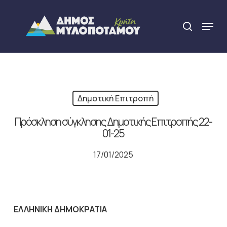
Skip
to
Menu
search
main
Close
content
Menu
Δημοτική Επιτροπή
Πρόσκληση σύγκλησης Δημοτικής Επιτροπής 22-
01-25
17/01/2025
ΕΛΛΗΝΙΚΗ ΔΗΜΟΚΡΑΤΙΑ