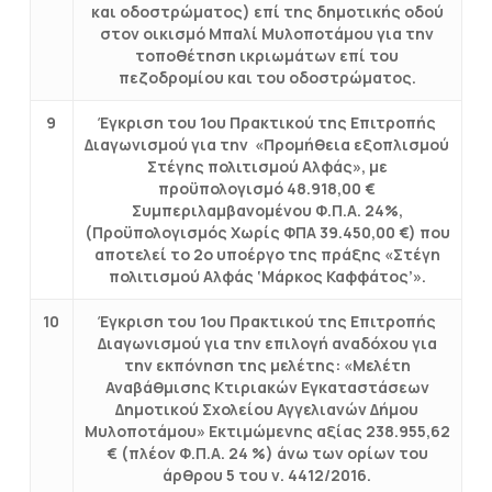
και οδοστρώματος) επί της δημοτικής οδού
στον οικισμό Μπαλί Μυλοποτάμου για την
τοποθέτηση ικριωμάτων επί του
πεζοδρομίου και του οδοστρώματος.
9
Έγκριση του 1ου Πρακτικού της Επιτροπής
Διαγωνισμού για την «Προμήθεια εξοπλισμού
Στέγης πολιτισμού Αλφάς», με
προϋπολογισμό 48.918,00 €
Συμπεριλαμβανομένου Φ.Π.Α. 24%,
(Προϋπολογισμός Χωρίς ΦΠΑ 39.450,00 €) που
αποτελεί το 2ο υποέργο της πράξης «Στέγη
πολιτισμού Αλφάς ‘Μάρκος Καφφάτος’».
10
Έγκριση του 1ου Πρακτικού της Επιτροπής
Διαγωνισμού για την επιλογή αναδόχου για
την εκπόνηση της μελέτης: «Μελέτη
Αναβάθμισης Κτιριακών Εγκαταστάσεων
Δημοτικού Σχολείου Αγγελιανών Δήμου
Μυλοποτάμου» Εκτιμώμενης αξίας 238.955,62
€ (πλέον Φ.Π.Α. 24 %) άνω των ορίων του
άρθρου 5 του ν. 4412/2016.