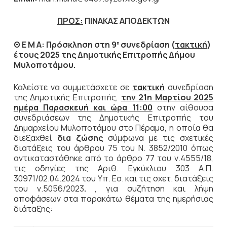
ΠΡΟΣ:
ΠΙΝΑΚΑΣ ΑΠΟΔΕΚΤΩΝ
Θ Ε Μ Α: Πρόσκληση στη 9
συνεδρίαση (
τακτική
)
η
έτους 2025 της Δημοτικής Επιτροπής Δήμου
Μυλοποτάμου.
Καλείστε να συμμετάσχετε σε
τακτική
συνεδρίαση
της Δημοτικής Επιτροπής,
την
21η Μαρτίου 2025
ημέρα Παρασκευή και ώρα 11:00
στην αίθουσα
συνεδριάσεων της Δημοτικής Επιτροπής του
Δημαρχείου Μυλοποτάμου στο Πέραμα, η οποία θα
διεξαχθεί
δια ζώσης
σύμφωνα με τις σχετικές
διατάξεις του άρθρου 75 του Ν. 3852/2010 όπως
αντικαταστάθηκε από το άρθρο 77 του ν.4555/18,
τις οδηγίες της Αριθ. Εγκύκλιου 303 Α.Π.
30971/02.04.2024 του Υπ. Εσ. και τις σχετ. διατάξεις
του ν.5056/2023
.
, για συζήτηση και λήψη
αποφάσεων στα παρακάτω θέματα της ημερήσιας
διάταξης: