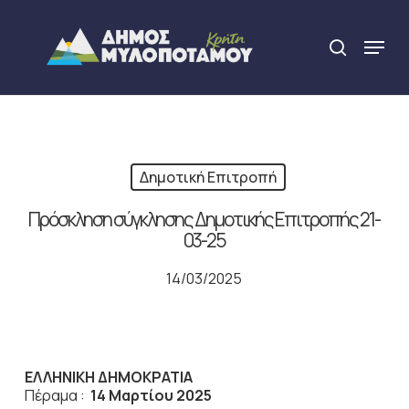
Skip
to
Menu
search
main
Close
content
Menu
Δημοτική Επιτροπή
Πρόσκληση σύγκλησης Δημοτικής Επιτροπής 21-
03-25
14/03/2025
ΕΛΛΗΝΙΚΗ ΔΗΜΟΚΡΑΤΙΑ
Πέραμα :
14 Μαρτίου 2025