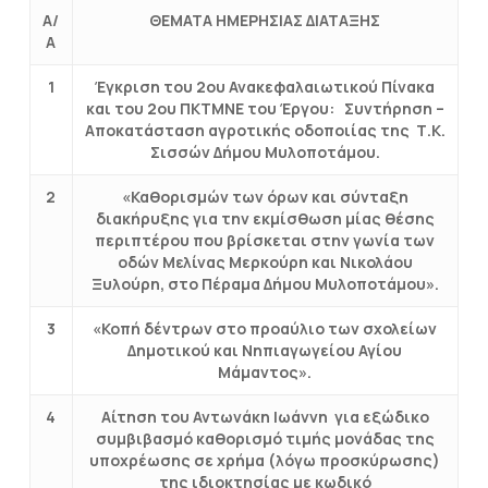
Α/
ΘΕΜΑΤΑ ΗΜΕΡΗΣΙΑΣ ΔΙΑΤΑΞΗΣ
Α
1
Έγκριση του 2ου Ανακεφαλαιωτικού Πίνακα
και του 2ου ΠΚΤΜΝΕ του Έργου: Συντήρηση –
Αποκατάσταση αγροτικής οδοποιίας της Τ.Κ.
Σισσών Δήμου Μυλοποτάμου.
2
«Καθορισμών των όρων και σύνταξη
διακήρυξης για την εκμίσθωση μίας θέσης
περιπτέρου που βρίσκεται στην γωνία των
οδών Μελίνας Μερκούρη και Νικολάου
Ξυλούρη, στο Πέραμα Δήμου Μυλοποτάμου».
3
«Κοπή δέντρων στο προαύλιο των σχολείων
Δημοτικού και Νηπιαγωγείου Αγίου
Μάμαντος».
4
Αίτηση του Αντωνάκη Ιωάννη για εξώδικο
συμβιβασμό καθορισμό τιμής μονάδας της
υποχρέωσης σε χρήμα (λόγω προσκύρωσης)
της ιδιοκτησίας με κωδικό