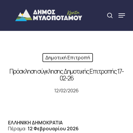
Skip
to
Menu
search
main
Close
content
Menu
Δημοτική Επιτροπή
Πρόσκληση σύγκλησης Δημοτικής Επιτροπής 17-
02-26
12/02/2026
ΕΛΛΗΝΙΚΗ ΔΗΜΟΚΡΑΤΙΑ
Πέραμα:
12 Φεβρουαρίου 2026