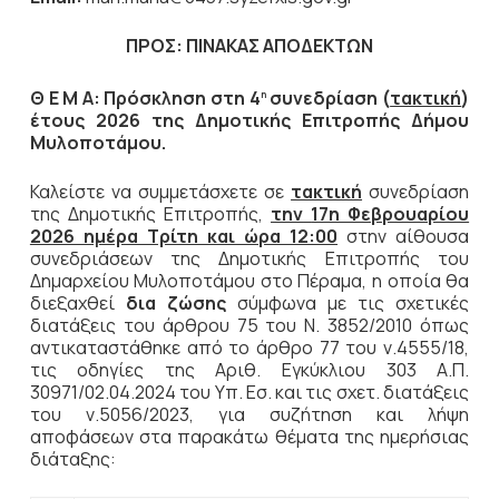
ΠΡΟΣ:
ΠΙΝΑΚΑΣ ΑΠΟΔΕΚΤΩΝ
Θ Ε Μ Α: Πρόσκληση στη 4
συνεδρίαση (
τακτική
)
η
έτους 2026 της Δημοτικής Επιτροπής Δήμου
Μυλοποτάμου.
Καλείστε να συμμετάσχετε σε
τακτική
συνεδρίαση
της Δημοτικής Επιτροπής,
την
17η Φεβρουαρίου
2026 ημέρα Τρίτη και ώρα 12:00
στην αίθουσα
συνεδριάσεων της Δημοτικής Επιτροπής του
Δημαρχείου Μυλοποτάμου στο Πέραμα, η οποία θα
διεξαχθεί
δια ζώσης
σύμφωνα με τις σχετικές
διατάξεις του άρθρου 75 του Ν. 3852/2010 όπως
αντικαταστάθηκε από το άρθρο 77 του ν.4555/18,
τις οδηγίες της Αριθ. Εγκύκλιου 303 Α.Π.
30971/02.04.2024 του Υπ. Εσ. και τις σχετ. διατάξεις
του ν.5056/2023, για συζήτηση και λήψη
αποφάσεων στα παρακάτω θέματα της ημερήσιας
διάταξης: