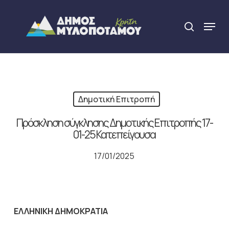
Skip
to
Menu
search
main
Close
content
Menu
Δημοτική Επιτροπή
Πρόσκληση σύγκλησης Δημοτικής Επιτροπής 17-
01-25 Κατεπείγουσα
17/01/2025
ΕΛΛΗΝΙΚΗ ΔΗΜΟΚΡΑΤΙΑ