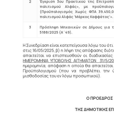
2
Έγκριση 3ου Πρακτικού της Επιτροπή
πολιτισμού Αλφάς», με προϋπολογι
(Προϋπολογισμός Χωρίς ΦΠΑ 39.450,
πολιτισμού Αλφάς ‘Μάρκος Καφφάτος’».
3
Πρόσληψη Μηχανικών σε Δήμους για τ
5188/2025 (Α΄49).
Η Συνεδρίαση είναι κατεπείγουσα λόγω του ότι 
στις 16/05/2025, β) η λήψη της απόφασης διό
απαιτείται να επισπευσθούν οι διαδικασίες
ΗΜΕΡΟΜΗΝΙΑ ΥΠΟΒΟΛΗΣ ΑΙΤΗΜΑΤΩΝ 31/5/2
ημερομηνία, απόφαση η οποία θα απαιτείτα
Προϋπολογισμού (που να προβλέπει την 
μισθοδοσίας του εν λόγω προσωπικού).
Ο ΠΡΟΕΔΡΟΣ
ΤΗΣ ΔΗΜΟΤΙΚΗΣ ΕΠΙΤΡ