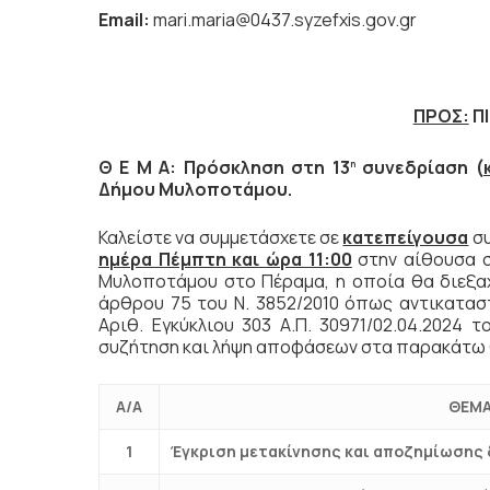
Email
:
mari.maria@0437.syzefxis.gov.gr
ΠΡΟΣ:
Π
Θ Ε Μ Α: Πρόσκληση στη 13
συνεδρίαση (
η
Δήμου Μυλοποτάμου.
Καλείστε να συμμετάσχετε σε
κατεπείγουσα
συ
ημέρα Πέμπτη και ώρα 11:00
στην αίθουσα 
Μυλοποτάμου στο Πέραμα, η οποία θα διεξ
άρθρου 75 του Ν. 3852/2010 όπως αντικαταστ
Αριθ. Εγκύκλιου 303 Α.Π. 30971/02.04.2024 το
συζήτηση και λήψη αποφάσεων στα παρακάτω 
Α/Α
ΘΕΜΑ
1
Έγκριση μετακίνησης και αποζημίωσης 