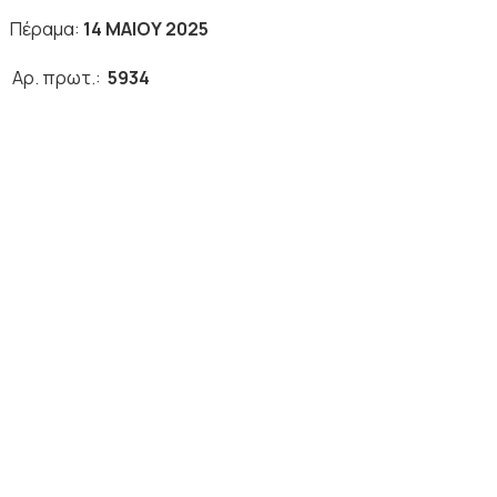
μα:
14
ΜΑΙΟΥ
2025
Σ
Αρ. πρωτ.:
5934