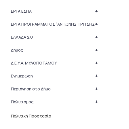
+
ΕΡΓΑ ΕΣΠΑ
+
ΕΡΓΑ ΠΡΟΓΡΑΜΜΑΤΟΣ “ΑΝΤΩΝΗΣ ΤΡΙΤΣΗΣ”
+
ΕΛΛΑΔΑ 2.0
+
Δήμος
+
Δ.Ε.Υ.Α. ΜΥΛΟΠΟΤΑΜΟΥ
+
Ενημέρωση
+
Περιήγηση στο Δήμο
+
Πολιτισμός
Πολιτική Προστασία