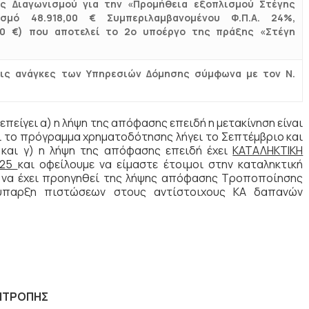
ς Διαγωνισμού για την «Προμήθεια εξοπλισμού Στέγης
σμό 48.918,00 € Συμπεριλαμβανομένου Φ.Π.Α. 24%,
00 €) που αποτελεί το 2ο υποέργο της πράξης «Στέγη
ις ανάγκες των Υπηρεσιών Δόμησης σύμφωνα με τον Ν.
επείγει α) η λήψη της απόφασης επειδή η μετακίνηση είναι
τι το πρόγραμμα χρηματοδότησης λήγει το Σεπτέμβριο και
 και γ) η λήψη της απόφασης επειδή έχει
ΚΑΤΑΛΗΚΤΙΚΗ
025
και οφείλουμε να είμαστε έτοιμοι στην καταληκτική
ι να έχει προηγηθεί της λήψης απόφασης Τροποποίησης
ύπαρξη πιστώσεων στους αντίστοιχους ΚΑ δαπανών
ΟΠΗΣ