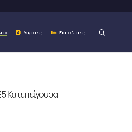
search
λικό
Δημότης
Επισκέπτης
25 Κατεπείγουσα