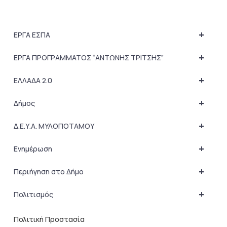
+
ΕΡΓΑ ΕΣΠΑ
+
ΕΡΓΑ ΠΡΟΓΡΑΜΜΑΤΟΣ “ΑΝΤΩΝΗΣ ΤΡΙΤΣΗΣ”
+
ΕΛΛΑΔΑ 2.0
+
Δήμος
+
Δ.Ε.Υ.Α. ΜΥΛΟΠΟΤΑΜΟΥ
+
Ενημέρωση
+
Περιήγηση στο Δήμο
+
Πολιτισμός
Πολιτική Προστασία