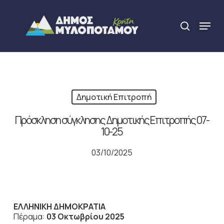
Skip
to
Menu
search
main
Close
content
Menu
Δημοτική Επιτροπή
Πρόσκληση σύγκλησης Δημοτικής Επιτροπής 07-
10-25
03/10/2025
ΕΛΛΗΝΙΚΗ ΔΗΜΟΚΡΑΤΙΑ
Πέραμα:
03 Οκτωβρίου 2025