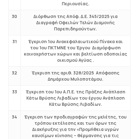
Περιουσίας.
30
Διόρθωση της Απόφ. Δ.Ε. 345/2025 για
Διαγραφή Οφειλών Τελών Διαμονής
Παρεπιδημούντων.
31
Έγκριση 1ου Ανακεφαλαιωτικού Πίνακα και
του 1ου ΠΚΤΜΝΕ του Έργου Διαμόρφωση
κοινοχρήστων χώρων και βελτίωση οδοποιίας
οικισμού Αγύας .
32
Έγκριση της αριθ. 328/2025 Απόφασης
Δημάρχου Μυλοποτάμου.
33
Έγκριση του 1ου Α.Π.Ε. της Πράξης Ανάπλαση
Κάτω Βρύσης Λιβαδίων του έργου Ανάπλαση
Κάτω Βρύσης Λιβαδίων.
34
Έγκριση των προδιαγραφών της μελέτης, του
τρόπου εκτέλεσης και των όρων της
Διακήρυξης για την «Προμήθεια υγρών
καυσίμων κίνησης – θέρμανσης για τις