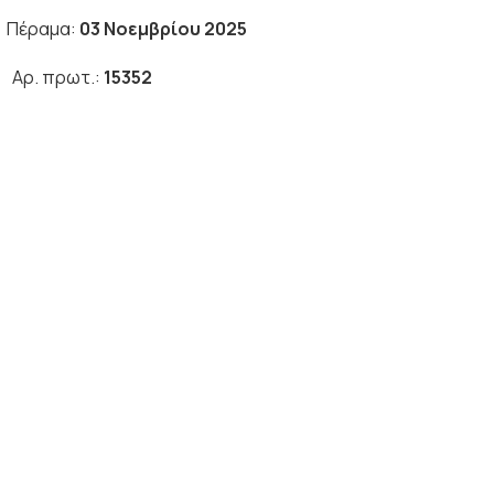
α:
03 Νοεμβρίου 2025
Σ
Αρ. πρωτ.:
15352