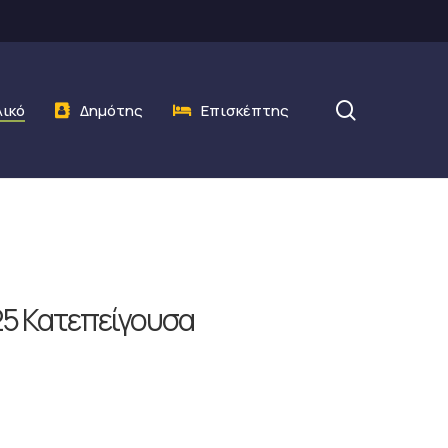
search
λικό
Δημότης
Επισκέπτης
25 Κατεπείγουσα