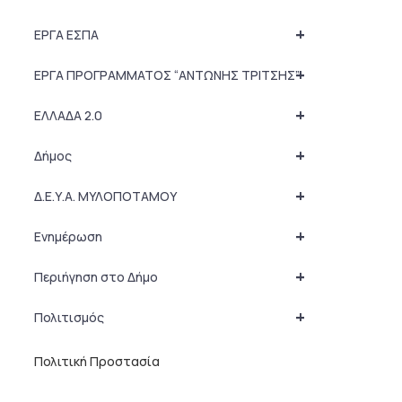
+
ΕΡΓΑ ΕΣΠΑ
+
ΕΡΓΑ ΠΡΟΓΡΑΜΜΑΤΟΣ “ΑΝΤΩΝΗΣ ΤΡΙΤΣΗΣ”
+
ΕΛΛΑΔΑ 2.0
+
Δήμος
+
Δ.Ε.Υ.Α. ΜΥΛΟΠΟΤΑΜΟΥ
+
Ενημέρωση
+
Περιήγηση στο Δήμο
+
Πολιτισμός
Πολιτική Προστασία