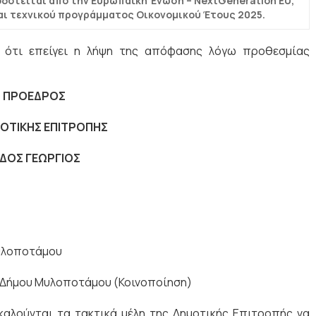
δοτείται από την Ευρωπαϊκή Ένωση – NextGeneration EU,
ι τεχνικού προγράμματος Οικονομικού Έτους 2025.
υ ότι επείγει η λήψη της απόφασης λόγω προθεσμίας
 ΠΡΟΕΔΡΟΣ
ΟΤΙΚΗΣ ΕΠΙΤΡΟΠΗΣ
ΔΟΣ ΓΕΩΡΓΙΟΣ
Μυλοποτάμου
 Δήμου Μυλοποτάμου (Κοινοποίηση)
αλούνται τα τακτικά μέλη της Δημοτικής Επιτροπής να