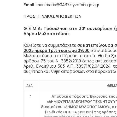
Email
:
mari.maria@0437.syzefxis.gov.gr
ΠΡΟΣ:
ΠΙΝΑΚΑΣ ΑΠΟΔΕΚΤΩΝ
Θ Ε Μ Α: Πρόσκληση στη 30
συνεδρίαση (
η
Δήμου Μυλοποτάμου.
Καλείστε να συμμετάσχετε σε
κατεπείγουσα
σ
2025 ημέρα Τρίτη και ώρα 09:00
στην αίθουσα
Μυλοποτάμου στο Πέραμα, η οποία θα διεξ
άρθρου 75 του Ν. 3852/2010 όπως αντικαταστ
Αριθ. Εγκύκλιου 303 Α.Π. 30971/02.04.2024 το
συζήτηση και λήψη αποφάσεων στα παρακάτω 
Α/Α
ΘΕΜΑ
1
Αποδοχή απόφασης Έγκρισης της Α
«ΔΗΜΙΟΥΡΓΙΑ ΕΛΕΥΘΕΡΟΥ ΤΕΧΝΗΤΟΥ 
δικαιούχου «ΔΗΜΟΣ ΜΥΛΟΠΟΤΑΜΟΥ», στο
(Κωδικός ΟΠΣ ΤΑ 5155126) της Δράσης