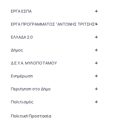
+
ΕΡΓΑ ΕΣΠΑ
+
ΕΡΓΑ ΠΡΟΓΡΑΜΜΑΤΟΣ “ΑΝΤΩΝΗΣ ΤΡΙΤΣΗΣ”
+
ΕΛΛΑΔΑ 2.0
+
Δήμος
+
Δ.Ε.Υ.Α. ΜΥΛΟΠΟΤΑΜΟΥ
+
Ενημέρωση
+
Περιήγηση στο Δήμο
+
Πολιτισμός
Πολιτική Προστασία