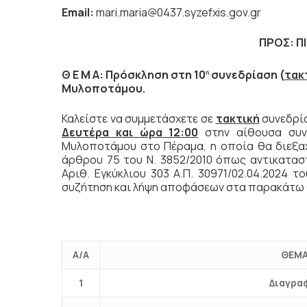
Email
:
mari.maria@0437.syzefxis.gov.gr
ΠΡΟΣ:
Π
Θ Ε Μ Α: Πρόσκληση στη 10
συνεδρίαση (
τακ
η
Μυλοποτάμου.
Καλείστε να συμμετάσχετε σε
τακτική
συνεδρία
Δευτέρα και ώρα 12:00
στην αίθουσα συν
Μυλοποτάμου στο Πέραμα, η οποία θα διεξ
άρθρου 75 του Ν. 3852/2010 όπως αντικαταστ
Αριθ. Εγκύκλιου 303 Α.Π. 30971/02.04.2024 το
συζήτηση και λήψη αποφάσεων στα παρακάτω 
Α/Α
ΘΕΜΑ
1
Διαγρα