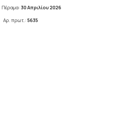
α:
30 Απριλίου 2026
Σ
Αρ. πρωτ.:
5635