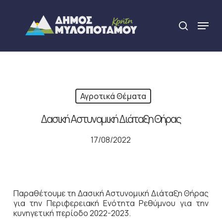
Skip
to
Menu
search
main
Close
content
Menu
Αγροτικά Θέματα
Δασική Αστυνομική Διάταξη Θήρας
17/08/2022
Παραθέτουμε τη Δασική Αστυνομική Διάταξη Θήρας
για την Περιφερειακή Ενότητα Ρεθύμνου για την
κυνηγετική περίοδο 2022-2023.