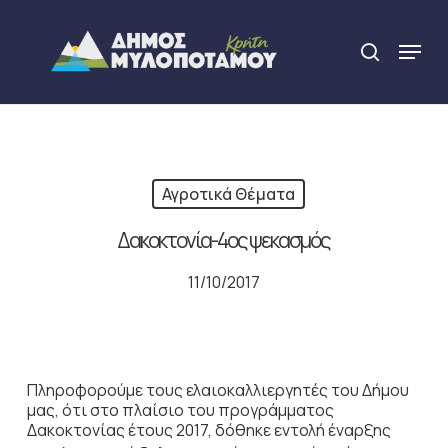
Skip
to
Menu
search
main
Close
content
Menu
Αγροτικά Θέματα
Δακοκτονία-4ος ψεκασμός
11/10/2017
Πληροφορούμε τους ελαιοκαλλιεργητές του Δήμου
μας, ότι στο πλαίσιο του προγράμματος
Δακοκτονίας έτους 2017, δόθηκε εντολή έναρξης