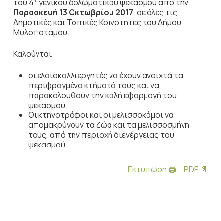
του 4
γενικού δολωματικού ψεκασμού από την
ου
Παρασκευή 13 Οκτωβρίου 2017
, σε όλες τις
Δημοτικές και Τοπικές Κοινότητες του Δήμου
Μυλοποτάμου.
Καλούνται
οι ελαιοκαλλιεργητές να έχουν ανοιχτά τα
περιφραγμένα κτήματά τους και να
παρακολουθούν την καλή εφαρμογή του
ψεκασμού
Οι κτηνοτρόφοι και οι μελισσοκόμοι να
απομακρύνουν τα ζώα και τα μελισσοσμήνη
τους, από την περιοχή διενέργειας του
ψεκασμού
Εκτύπωση 🖨
PDF 📄