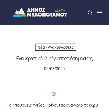
Skip
to
Menu
search
main
Close
content
Menu
Νέα - Ανακοινώσεις
Ενημερωτικό υλικό για τη χρήση μάσκας
05/08/2020
Το Υπουργείο Υγείας, κρίνοντας αναγκαίο το ευρύ