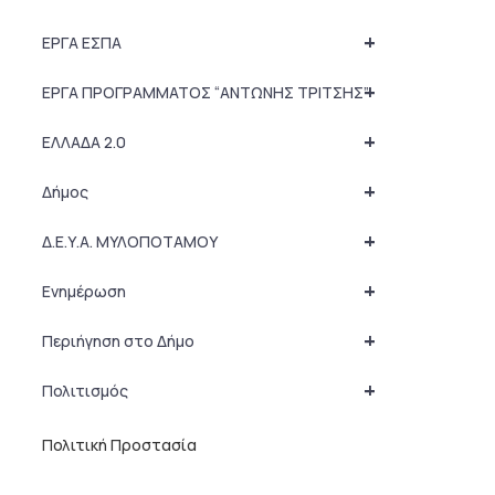
+
ΕΡΓΑ ΕΣΠΑ
+
ΕΡΓΑ ΠΡΟΓΡΑΜΜΑΤΟΣ “ΑΝΤΩΝΗΣ ΤΡΙΤΣΗΣ”
+
ΕΛΛΑΔΑ 2.0
+
Δήμος
+
Δ.Ε.Υ.Α. ΜΥΛΟΠΟΤΑΜΟΥ
+
Ενημέρωση
+
Περιήγηση στο Δήμο
+
Πολιτισμός
Πολιτική Προστασία