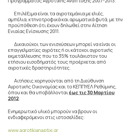
Προγράμματος Αγροτικής Ανάπτυξης 2007-2013.
Επιλέξιμα είναι τα αγροτεμάχια με ελιές,
αμπέλια, κτηνοτροφικά και αρωματικά φυτά, με την
προϋπόθεση ότι έχουν δηλωθεί στην Αίτηση
Ενιαίας Ενίσχυσης 2011.
Δικαιούχοι των ενισχύσεων μπορεί να είναι οι
επαγγελματίες αγρότες ή οι κάτοχοι αγροτικής
εκμετάλλευσης που το 35% τουλάχιστον του
ετήσιου εισοδήματός τους προέρχεται από
αγροτικές δραστηριότητες.
Αιτήσεις χορηγούνται από τη Διεύθυνση
Αγροτικής Οικονομίας και το ΚΕΠΠΥΕΛ Ρεθύμνης,
όπου και θα υποβάλλονται
έως τις 30 Μαρτίου
2012
.
Ενημερωτικό υλικό μπορούν να βρουν οι
ενδιαφερόμενοι στις ιστοσελίδες:
www.agrotikianaptixi.gr