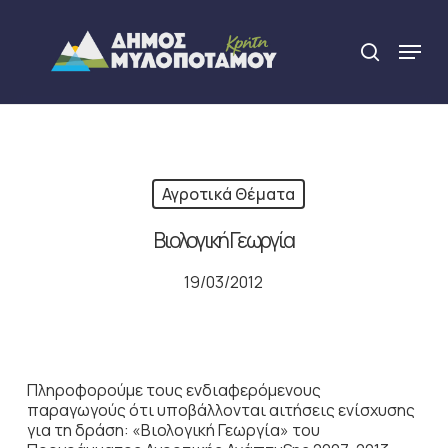
Skip
to
Menu
search
main
Close
content
Menu
Αγροτικά Θέματα
Βιολογική Γεωργία
19/03/2012
Πληροφορούμε τους ενδιαφερόμενους
παραγωγούς ότι υποβάλλονται αιτήσεις ενίσχυσης
για τη δράση: «Βιολογική Γεωργία» του