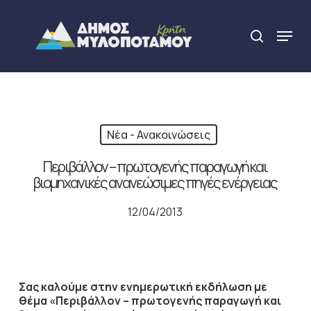
Skip
to
Menu
search
main
Close
content
Menu
Νέα - Ανακοινώσεις
Περιβάλλον – πρωτογενής παραγωγή και
βιομηχανικές ανανεώσιμες πηγές ενέργειας
12/04/2013
Σας καλούμε στην ενημερωτική εκδήλωση με
θέμα «Περιβάλλον – πρωτογενής παραγωγή και