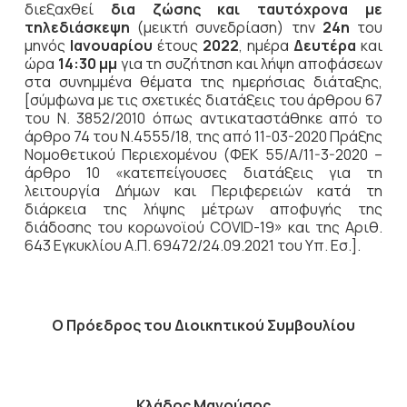
διεξαχθεί
δια ζώσης και ταυτόχρονα με
τηλεδιάσκεψη
(μεικτή συνεδρίαση) την
24η
του
μηνός
Ιανουαρίου
έτους
2022
, ημέρα
Δευτέρα
και
ώρα
14:30 μμ
για τη συζήτηση
και λήψη αποφάσεων
στα συνημμένα θέματα της ημερήσιας διάταξης,
[σύμφωνα με τις σχετικές διατάξεις του άρθρου 67
του Ν. 3852/2010 όπως αντικαταστάθηκε από το
άρθρο 74 του Ν.4555/18, της από 11-03-2020 Πράξης
Νομοθετικού Περιεχομένου (ΦΕΚ 55/Α/11-3-2020 –
άρθρο 10 «κατεπείγουσες διατάξεις για τη
λειτουργία Δήμων και Περιφερειών κατά τη
διάρκεια της λήψης μέτρων αποφυγής της
διάδοσης του κορωνοϊού COVID-19» και της Αριθ.
643 Εγκυκλίου Α.Π. 69472/24.09.2021 του Υπ. Εσ.].
Ο Πρόεδρος του Διοικητικού Συμβουλίου
Κλάδος Μανούσος