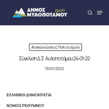
Skip
to
Menu
search
main
Close
content
Menu
Ανακοινώσεις Πολιτισμού
Σύγκλιση Δ. Σ. Αυλοποτάμου 24-01-22
19/01/2022
ΕΛΛΗΝΙΚΗ ΔΗΜΟΚΡΑΤΙΑ
NOMO
Σ ΡΕΘΥΜΝΟΥ